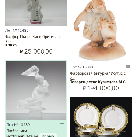
Лот № 12489
Фарфор Пьеро Киев Оригинал
Выс…
КЭКХЗ
25 000,00
₽
Лот № 15663
Фарфоровая фигурка "Укутис с
с…
Товарищество Кузнецова М.С.
194 000,00
₽
Лот № 13980
Любовники
Hoffmann
1930-е
промо