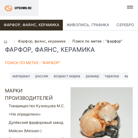
ФАРФОР, ФАЯНС, КЕРАМИКА
ЖИВОПИСЬ, ГРАФИКА
СЕРЕБРО
Фарфор, фаянс, керамика
Поиск по метке : "фарфор"
ФАРФОР, ФАЯНС, КЕРАМИКА
ПОИСК ПО МЕТКЕ : "ФАРФОР"
материал
россия
возраст марка
размер
тарелка
высота
roya
МАРКИ
ПРОИЗВОДИТЕЛЕЙ