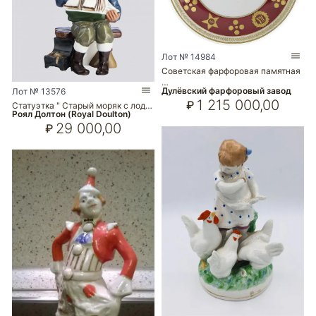
Лот № 14984
Советская фарфоровая памятная
…
Дулёвский фарфоровый завод
Лот № 13576
1 215 000,00
₽
Статуэтка " Старый моряк с лод…
Роял Долтон (Royal Doulton)
29 000,00
₽