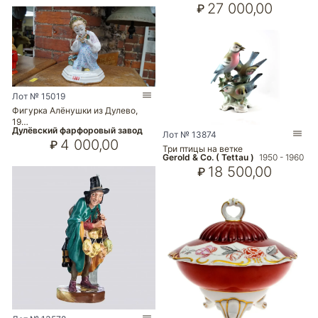
27 000,00
₽
Лот № 15019
Фигурка Алёнушки из Дулево,
19…
Дулёвский фарфоровый завод
Лот № 13874
4 000,00
₽
Три птицы на ветке
Gerold & Co. ( Tettau )
1950 - 1960
18 500,00
₽