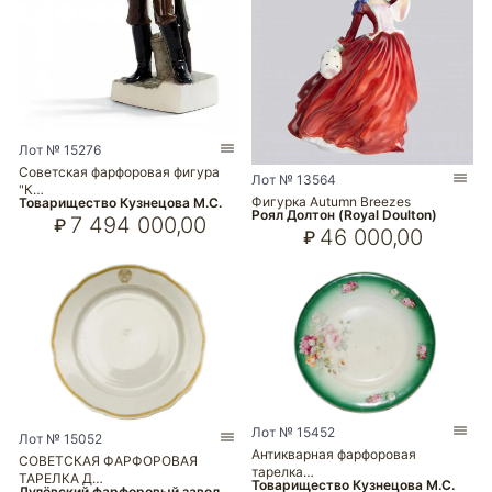
Лот № 15276
Советская фарфоровая фигура
Лот № 13564
"К…
Фигурка Autumn Breezes
Товарищество Кузнецова М.С.
Роял Долтон (Royal Doulton)
7 494 000,00
₽
46 000,00
₽
Лот № 15452
Лот № 15052
Антикварная фарфоровая
СОВЕТСКАЯ ФАРФОРОВАЯ
тарелка…
ТАРЕЛКА Д…
Товарищество Кузнецова М.С.
Дулёвский фарфоровый завод