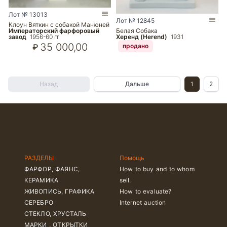
Лот № 13013
Лот № 12845
Клоун Вяткин с собакой Манюней
Императорский фарфоровый
Белая Собака
завод
1956-60 гг
Херенд (Herend)
1931
35 000,00
₽
продано
Назад
Дальше
1
2
РАЗДЕЛЫ
Помощь
ФАРФОР, ФАЯНС,
How to buy and to whom
КЕРАМИКА
sell.
ЖИВОПИСЬ, ГРАФИКА
How to evaluate?
СЕРЕБРО
Internet auction
СТЕКЛО, ХРУСТАЛЬ
МАРКИ , ОТКРЫТКИ