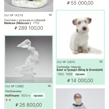
55 000,00
₽
Лот № 14379
Охотник с ружьем и собакой
Мейсен (Meissen )
1750
289 100,00
₽
Лот № 12874
Силихем-терьер
Бинг и Грондл (Bing & Grondahl)
1952 -1958
промо
14 000,00
₽
Лот № 13980
Любовники
Hoffmann
1930-е
промо
★★
26 800,00
₽