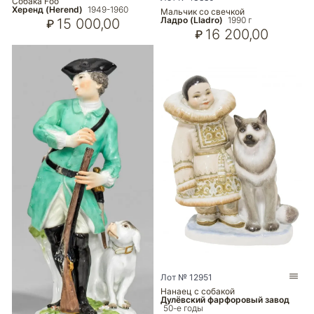
Собака Foo
Херенд (Herend)
1949-1960
Мальчик со свечкой
Ладро (Lladro)
1990 г
15 000,00
₽
16 200,00
₽
Лот № 12951
Нанаец с собакой
Дулёвский фарфоровый завод
50-е годы