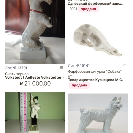
Дулёвский фарфоровый завод
2001
продано
Лот № 15141
Лот № 13791
Фарфоровая фигурка "Собака"
Скотч терьер
от…
Volkstedt ( Aelteste Volkstedter )
Товарищество Кузнецова М.С.
21 000,00
₽
продано