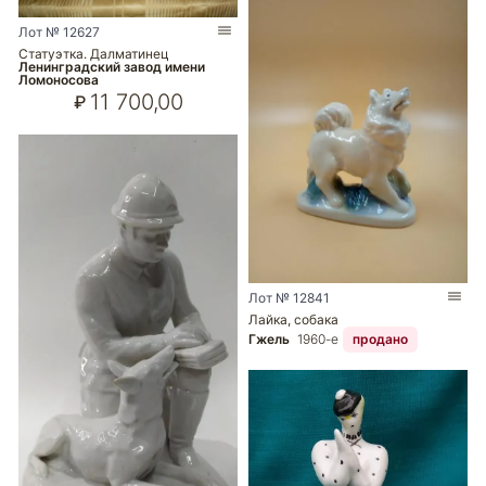
Лот № 12627
Статуэтка. Далматинец
Ленинградский завод имени
Ломоносова
11 700,00
₽
Лот № 12841
Лайка, собака
Гжель
1960-е
продано