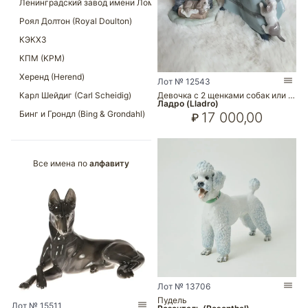
Лот № 12543
Девочка с 2 щенками собак или …
Ладро (Lladro)
17 000,00
₽
Все имена по
алфавиту
Лот № 13706
Пудель
Лот № 15511