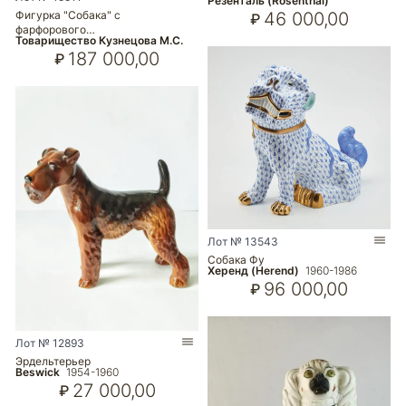
Резенталь (Rosenthal)
46 000,00
Фигурка "Собака" с
₽
фарфорового…
Товарищество Кузнецова М.С.
187 000,00
₽
Лот № 13543
Собака Фу
Херенд (Herend)
1960-1986
96 000,00
₽
Лот № 12893
Эрдельтерьер
Beswick
1954-1960
27 000,00
₽