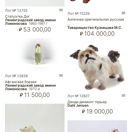
Лот № 13755
Лот № 15226
Статуэтка Дог
Античная оригинальная русская
Ленинградский завод имени
Ломоносова
1960-1961 г
…
Товарищество Кузнецова М.С.
53 000,00
₽
104 000,00
₽
Лот № 13838
Афганская борзая
Ленинградский завод имени
Ломоносова
1970-е
11 500,00
₽
Лот № 12827
Денди динмонт терьер
Dahl Jensen
19 000,00
₽