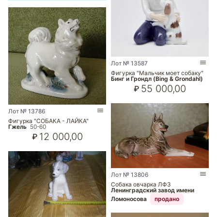
Лот № 13587
Фигурка "Мальчик моет собаку"
Бинг и Грондл (Bing & Grondahl)
55 000,00
₽
Лот № 13786
Фигурка "СОБАКА - ЛАЙКА"
Гжель
50-60
12 000,00
₽
Лот № 13806
Собака овчарка ЛФЗ
Ленинградский завод имени
Ломоносова
продано