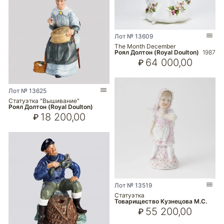
Лот № 13609
The Month December
Роял Долтон (Royal Doulton)
1987
64 000,00
₽
Лот № 13625
Статуэтка "Вышивание"
Роял Долтон (Royal Doulton)
18 200,00
₽
Лот № 13519
Статуэтка
Товарищество Кузнецова М.С.
55 200,00
₽