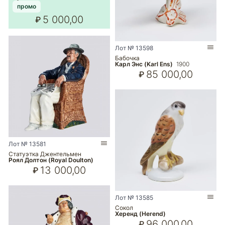
промо
5 000,00
₽
Лот № 13598
Бабочка
Карл Энс (Karl Ens)
1900
85 000,00
₽
Лот № 13581
Статуэтка Джентельмен
Роял Долтон (Royal Doulton)
13 000,00
₽
Лот № 13585
Сокол
Херенд (Herend)
96 000,00
₽