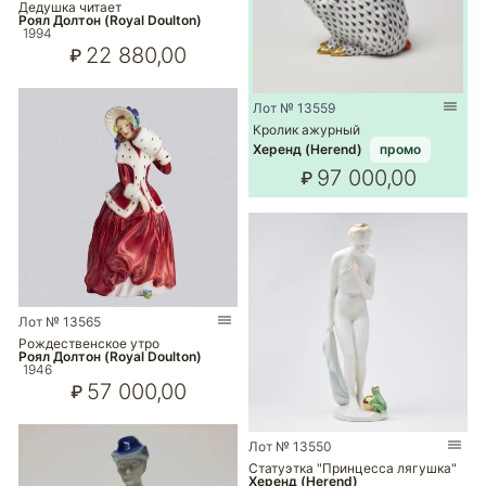
Дедушка читает
Роял Долтон (Royal Doulton)
1994
22 880,00
₽
Лот № 13559
Кролик ажурный
Херенд (Herend)
промо
97 000,00
₽
Лот № 13565
Рождественское утро
Роял Долтон (Royal Doulton)
1946
57 000,00
₽
Лот № 13550
Статуэтка "Принцесса лягушка"
Херенд (Herend)