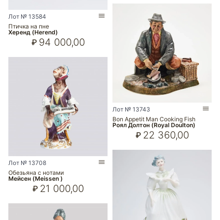
Лот № 13584
Птичка на пне
Херенд (Herend)
94 000,00
₽
Лот № 13743
Bon Appetit Man Cooking Fish
Роял Долтон (Royal Doulton)
22 360,00
₽
Лот № 13708
Обезьяна с нотами
Мейсен (Meissen )
21 000,00
₽