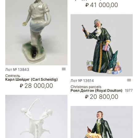
41 000,00
₽
Лот № 13843
Сеятель
Карл Шейдиг (Carl Scheidig)
Лот № 13614
28 000,00
₽
Christmas parcels
Роял Долтон (Royal Doulton)
1977
20 800,00
₽