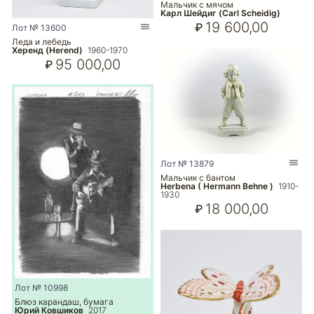
Мальчик с мячом
Карл Шейдиг (Carl Scheidig)
19 600,00
₽
Лот № 13600
Леда и лебедь
Херенд (Herend)
1960-1970
95 000,00
₽
Лот № 13879
Мальчик с бантом
Herbena ( Hermann Behne )
1910-
1930
18 000,00
₽
Лот № 10998
Блюз карандаш, бумага
Юрий Ковшиков
2017