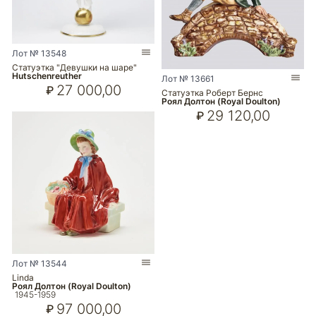
Лот № 13548
Статуэтка "Девушки на шаре"
Hutschenreuther
Лот № 13661
27 000,00
₽
Статуэтка Роберт Бернс
Роял Долтон (Royal Doulton)
29 120,00
₽
Лот № 13544
Linda
Роял Долтон (Royal Doulton)
1945-1959
97 000,00
₽