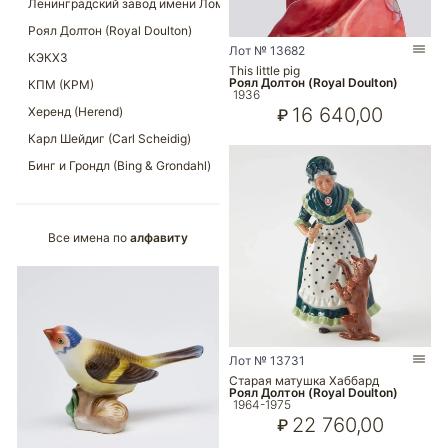
Лот № 13682
This little pig
Роял Долтон (Royal Doulton)
1936
16 640,00
₽
Все имена по
алфавиту
Лот № 13731
Старая матушка Хаббард
Роял Долтон (Royal Doulton)
1964-1975
22 760,00
₽