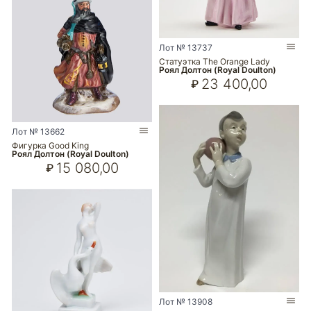
Лот № 13737
Статуэтка The Orange Lady
Роял Долтон (Royal Doulton)
23 400,00
₽
Лот № 13662
Фигурка Good King
Роял Долтон (Royal Doulton)
15 080,00
₽
Лот № 13908