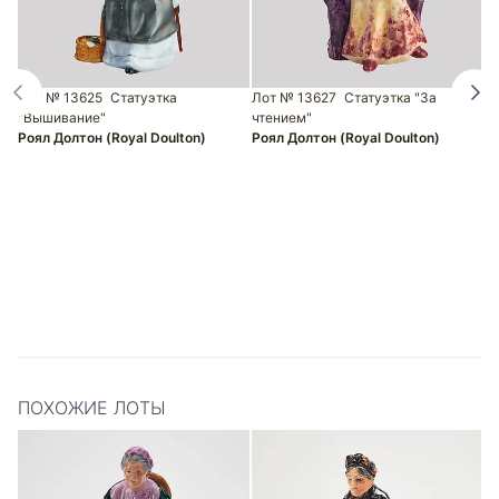
Лот № 13625
Статуэтка
Лот № 13627
Статуэтка "За
Л
"Вышивание"
чтением"
T
Роял Долтон (Royal Doulton)
Роял Долтон (Royal Doulton)
Р
ПОХОЖИЕ ЛОТЫ