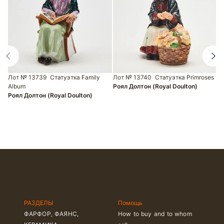
Лот № 13739
Статуэтка Family
Лот № 13740
Статуэтка Primroses
Л
Album
Роял Долтон (Royal Doulton)
ф
Роял Долтон (Royal Doulton)
Т
РАЗДЕЛЫ
Помощь
ФАРФОР, ФАЯНС,
How to buy and to whom