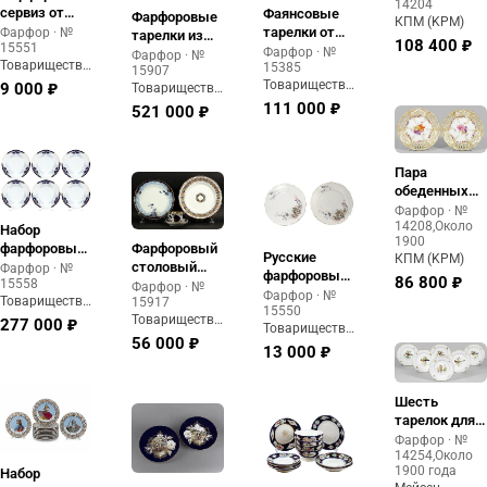
14204
летним
сервиз от
Фаянсовые
Фарфоровые
КПМ (KPM)
цветочным
Кузнецова: 7
тарелки от
Фарфор · №
тарелки из
декором.
108 400 ₽
15551
тарелок с
Кузнецова:
Фарфор · №
коронационной
Фарфор · №
Товарищество
15385
ручной
русская
15907
службы
Кузнецова
Товарищество
росписью
ярмарка и
9 000 ₽
Товарищество
Александра
М.С.
Кузнецова
Кузнецова
зимняя
111 000 ₽
III
521 000 ₽
М.С.
М.С.
Тройка
Пара
обеденных
тарелок с
Фарфор · №
14208
,
Около
декорацией
Набор
1900
"1-я
Фарфоровый
фарфоровых
Русские
КПМ (KPM)
Потсдамская
столовый
тарелок
Фарфор · №
фарфоровые
86 800 ₽
служба"
15558
комплект
фабрики
Фарфор · №
тарелки от
Фарфор · №
Товарищество
15917
Кузнецова:
Кузнецова,
15550
Кузнецова
Кузнецова
Товарищество
чашка с
Москва, 1889-
277 000 ₽
Товарищество
М.С.
Кузнецова
блюдцем и
1917 гг.
56 000 ₽
Кузнецова
М.С.
13 000 ₽
тарелки с
М.С.
орнаментом
Шесть
тарелок для
ужина с
Фарфор · №
14254
,
Около
птичьим
1900 года
Набор
украшением.