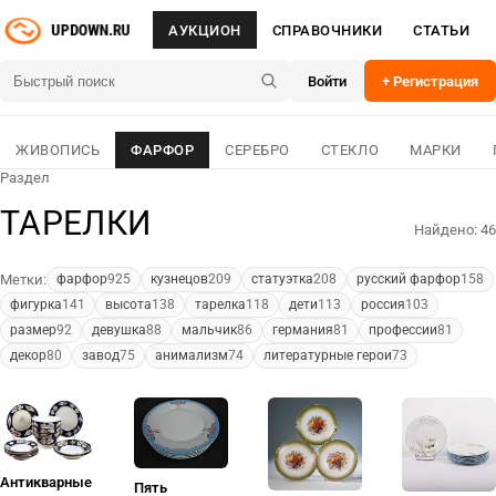
АУКЦИОН
СПРАВОЧНИКИ
СТАТЬИ
Войти
+ Регистрация
ЖИВОПИСЬ
ФАРФОР
СЕРЕБРО
СТЕКЛО
МАРКИ
Раздел
ТАРЕЛКИ
Найдено: 46
Метки:
фарфор
925
кузнецов
209
статуэтка
208
русский фарфор
158
фигурка
141
высота
138
тарелка
118
дети
113
россия
103
размер
92
девушка
88
мальчик
86
германия
81
профессии
81
декор
80
завод
75
анимализм
74
литературные герои
73
Антикварные
Пять