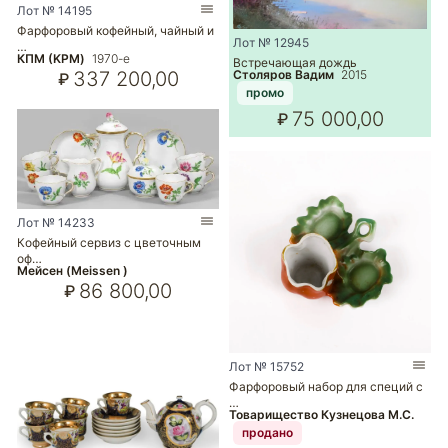
Лот № 14195
Фарфоровый кофейный, чайный и
Лот № 12945
…
КПМ (KPM)
1970-е
Встречающая дождь
Столяров Вадим
2015
337 200,00
₽
промо
75 000,00
₽
Лот № 14233
Кофейный сервиз с цветочным
оф…
Мейсен (Meissen )
86 800,00
₽
Лот № 15752
Фарфоровый набор для специй с
…
Товарищество Кузнецова М.С.
продано