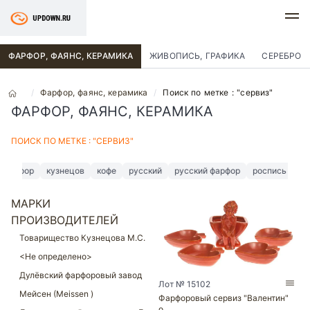
ФАРФОР, ФАЯНС, КЕРАМИКА
ЖИВОПИСЬ, ГРАФИКА
СЕРЕБРО
Фарфор, фаянс, керамика
Поиск по метке : "сервиз"
ФАРФОР, ФАЯНС, КЕРАМИКА
ПОИСК ПО МЕТКЕ : "СЕРВИЗ"
фарфор
кузнецов
кофе
русский
русский фарфор
роспись
чай
МАРКИ
ПРОИЗВОДИТЕЛЕЙ
Лот № 15102
Фарфоровый сервиз "Валентин"
о…