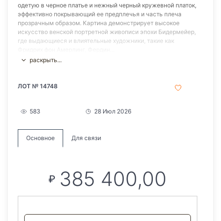
одетую в черное платье и нежный черный кружевной платок,
эффективно покрывающий ее предплечья и часть плеча
прозрачным образом. Картина демонстрирует высокое
искусство венской портретной живописи эпохи Бидермейер,
где выдающиеся и влиятельные художники, такие как
Фридрих фон Амерлинг, Фердин...
раскрыть...
ЛОТ № 14748
583
28 Июл 2026
Основное
Для связи
385 400,00
₽