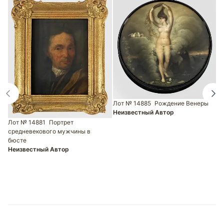
Л
И
А
Лот № 14885
Рождение Венеры
Н
Неизвестный Автор
Лот № 14881
Портрет
средневекового мужчины в
бюсте
Неизвестный Автор