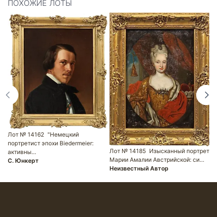
ПОХОЖИЕ ЛОТЫ
Лот № 14162
"Немецкий
портретист эпохи Biedermeier:
Л
Лот № 14185
Изысканный портрет
активны…
п
Марии Амалии Австрийской: си…
C. Юнкерт
п
Неизвестный Автор
Ф