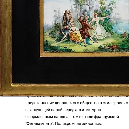
АВТОРИЗОВАТЬСЯ
для совершения покупки необходимо авторизоваться
ХАРАКТЕРИСТИКИ
Раздел
→
Фарфор
Изготовитель
→
Мейсен (Meissen )
Вид
Декоративные предметы
ОПИСАНИЕ
Прямоугольная изображенная пластина. Живописное
представление дворянского общества в стиле рококо
с танцующей парой перед архитектурно
оформленным ландшафтом в стиле французской
"Фет-шампетр". Полихромная живопись.