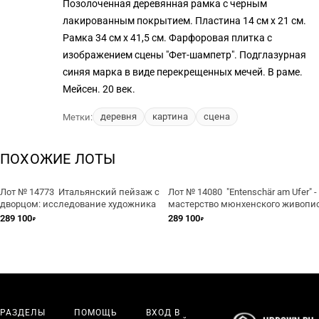
Позолоченная деревянная рамка с черным
лакированным покрытием. Пластина 14 см х 21 см.
Рамка 34 см х 41,5 см. Фарфоровая плитка с
изображением сцены "Фет-шампетр". Подглазурная
синяя марка в виде перекрещенных мечей. В раме.
Мейсен. 20 век.
деревня
картина
сцена
Метки:
ПОХОЖИЕ ЛОТЫ
Лот № 14773 Итальянский пейзаж с
Лот № 14080 "Entenschär am Ufer" -
дворцом: исследование художника
мастерство мюнхенского живопи
Юлиуса Шойрера
289 100
289 100
₽
₽
РАЗДЕЛЫ
ПОМОЩЬ
ВХОД В