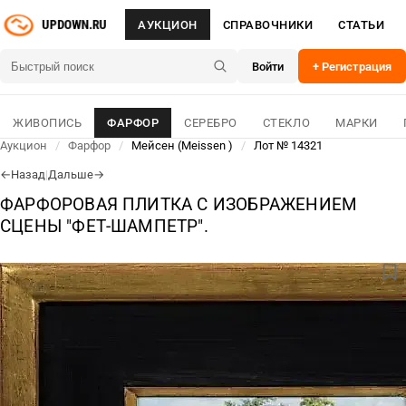
АУКЦИОН
СПРАВОЧНИКИ
СТАТЬИ
Войти
+ Регистрация
ЖИВОПИСЬ
ФАРФОР
СЕРЕБРО
СТЕКЛО
МАРКИ
Аукцион
/
Фарфор
/
Мейсен (Meissen )
/
Лот № 14321
Назад
|
Дальше
←
→
ФАРФОРОВАЯ ПЛИТКА С ИЗОБРАЖЕНИЕМ
СЦЕНЫ "ФЕТ-ШАМПЕТР".
ЛОТ № 14321
04 Авг 2026
ОСНОВНОЕ
ДЛЯ СВЯЗИ
433 600
₽