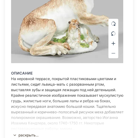
ОПИСАНИЕ
На неровной террасе, покрытой пластиковыми цветами и
листьями, сидит львица-мать с разорванным ртом,
выставляя зубы и защищая лежащих под ней детенышей.
Крайне реалистичное изображение показывает мускулистую
грудь, жилистые ноги, большие лапы и ребра на боках,
искусно передавая анатомию большой кошки. Тщательно
вырезанный и коричнево-полосатый рисунок меха добавляет
полихромное окрашивание. Возможно, авторство Иоганна
Иоахима Кендлера, около 1740-1750 гг. Некоторые
реставрационные работы; миним...
раскрыть...