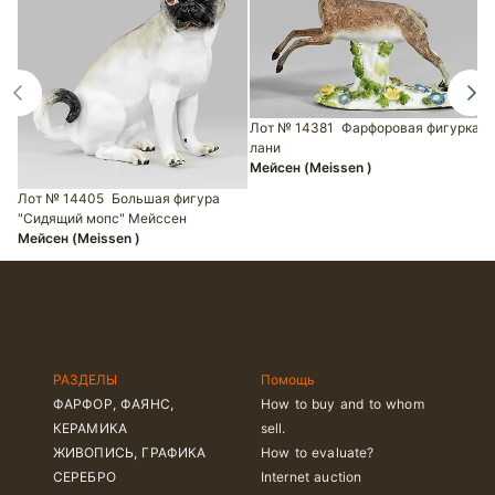
Лот № 14381
Фарфоровая фигурка
лани
Мейсен (Meissen )
Л
К
Лот № 14405
Большая фигура
"Сидящий мопс" Мейссен
Мейсен (Meissen )
РАЗДЕЛЫ
Помощь
ФАРФОР, ФАЯНС,
How to buy and to whom
КЕРАМИКА
sell.
ЖИВОПИСЬ, ГРАФИКА
How to evaluate?
СЕРЕБРО
Internet auction