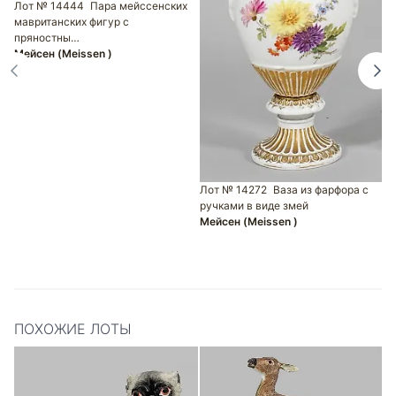
Лот № 14444
Пара мейссенских
Л
мавританских фигур с
в
пряностны…
М
Мейсен (Meissen )
Лот № 14272
Ваза из фарфора с
ручками в виде змей
Мейсен (Meissen )
ПОХОЖИЕ ЛОТЫ