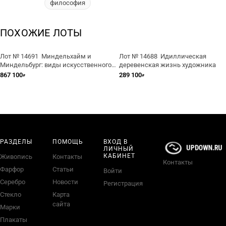
философия
ПОХОЖИЕ ЛОТЫ
Лот № 14691 Миндельхайм и
Лот № 14688 Идиллическая
Миндельбург: виды искусственного
деревенская жизнь художника
города
867 100
289 100
₽
₽
РАЗДЕЛЫ
ПОМОЩЬ
ВХОД В
ЛИЧНЫЙ
КАБИНЕТ
Живопись
Контакты
Контакты
Фарфор
Статьи
Войти
Серебро
Новости
Регистрация
Стекло
Карта
сайта
Марки
Плакаты