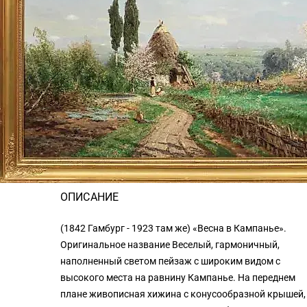
АВТОРИЗОВАТЬСЯ
для совершения покупки необходимо авторизоваться
ХАРАКТЕРИСТИКИ
Раздел
→
Живопись
Автор
→
Аскан Луттерот
Вид
Пейзаж
ОПИСАНИЕ
(1842 Гамбург - 1923 там же) «Весна в Кампанье».
Оригинальное название Веселый, гармоничный,
наполненный светом пейзаж с широким видом с
высокого места на равнину Кампанье. На переднем
плане живописная хижина с конусообразной крышей,