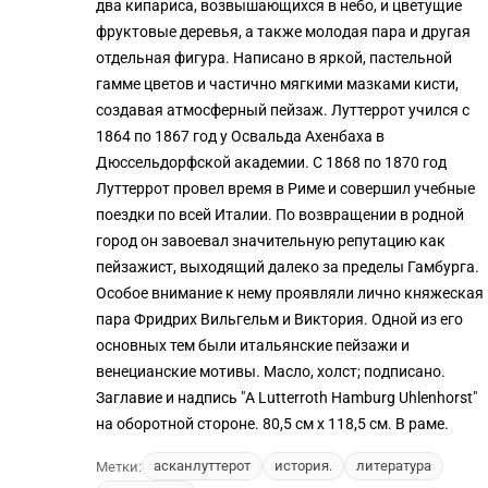
два кипариса, возвышающихся в небо, и цветущие
фруктовые деревья, а также молодая пара и другая
отдельная фигура. Написано в яркой, пастельной
гамме цветов и частично мягкими мазками кисти,
создавая атмосферный пейзаж. Луттеррот учился с
1864 по 1867 год у Освальда Ахенбаха в
Дюссельдорфской академии. С 1868 по 1870 год
Луттеррот провел время в Риме и совершил учебные
поездки по всей Италии. По возвращении в родной
город он завоевал значительную репутацию как
пейзажист, выходящий далеко за пределы Гамбурга.
Особое внимание к нему проявляли лично княжеская
пара Фридрих Вильгельм и Виктория. Одной из его
основных тем были итальянские пейзажи и
венецианские мотивы. Масло, холст; подписано.
Заглавие и надпись "A Lutterroth Hamburg Uhlenhorst"
на оборотной стороне. 80,5 см x 118,5 см. В раме.
асканлуттерот
история.
литература
Метки: