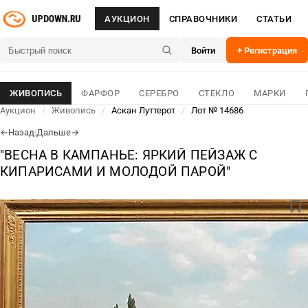
АУКЦИОН
СПРАВОЧНИКИ
СТАТЬИ
Войти
+ Регистрация
ЖИВОПИСЬ
ФАРФОР
СЕРЕБРО
СТЕКЛО
МАРКИ
Аукцион
/
Живопись
/
Аскан Луттерот
/
Лот № 14686
Назад
|
Дальше
←
→
"ВЕСНА В КАМПАНЬЕ: ЯРКИЙ ПЕЙЗАЖ С
КИПАРИСАМИ И МОЛОДОЙ ПАРОЙ"
ЛОТ № 14686
09 Авг 2026
ОСНОВНОЕ
ДЛЯ СВЯЗИ
939 400
₽