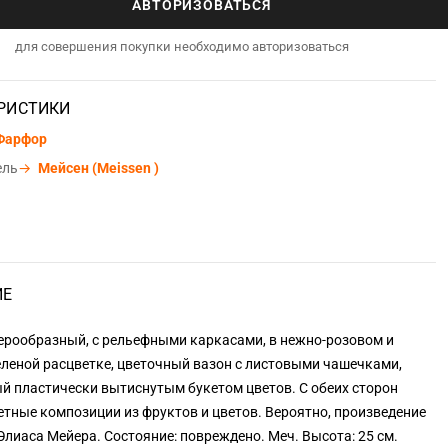
АВТОРИЗОВАТЬСЯ
для совершения покупки необходимо авторизоваться
РИСТИКИ
Фарфор
ель
→
Мейсен (Meissen )
ИЕ
ерообразный, с рельефными каркасами, в нежно-розовом и
еленой расцветке, цветочный вазон с листовыми чашечками,
й пластически вытиснутым букетом цветов. С обеих сторон
ветные композиции из фруктов и цветов. Вероятно, произведение
лиаса Мейера. Состояние: повреждено. Меч. Высота: 25 см.