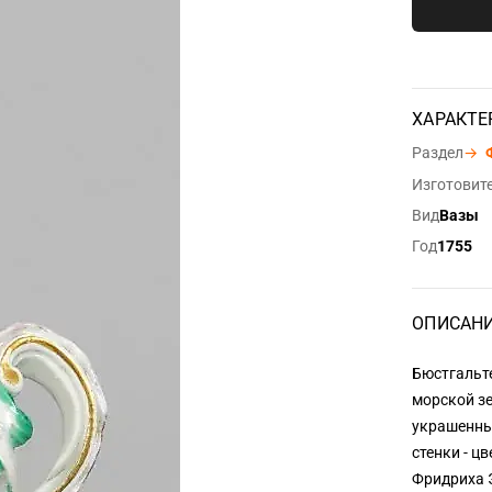
ХАРАКТЕ
Раздел
→
Изготовит
Вид
Вазы
Год
1755
ОПИСАН
Бюстгальт
морской з
украшенны
стенки - ц
Фридриха Э