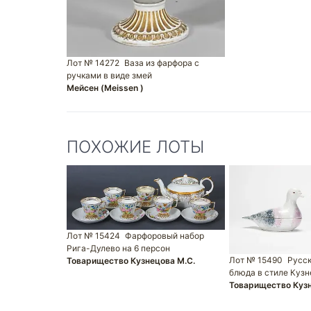
Лот № 14272
Ваза из фарфора с
ручками в виде змей
Мейсен (Meissen )
ПОХОЖИЕ ЛОТЫ
Лот № 15424
Фарфоровый набор
Рига-Дулево на 6 персон
Лот № 15490
Русс
Товарищество Кузнецова М.С.
блюда в стиле Кузн
Товарищество Кузн