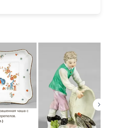
рашенная чаша с
ерепелов.
 )