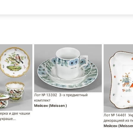
Лот № 13392
3-х предметный
комплект
Мейсен (Meissen )
ерка и две чашки
Лот № 14461
Ук
 украше…
декорацией из п
Мейсен (Meissen