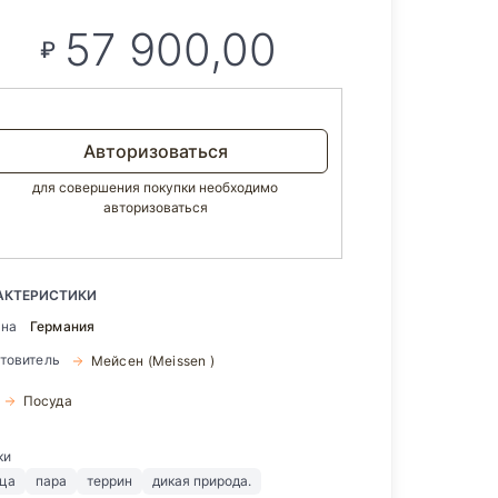
57 900,00
₽
Авторизоваться
для совершения покупки необходимо
авторизоваться
АКТЕРИСТИКИ
ана
Германия
отовитель
Мейсен (Meissen )
Посуда
ки
ица
пара
террин
дикая природа.