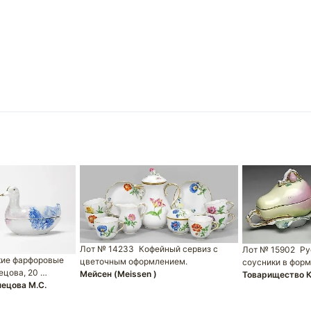
Лот № 14233
Кофейный сервиз с
Лот № 15902
Ру
кие фарфоровые
цветочным оформлением.
соусники в форм
ецова, 20 …
Мейсен (Meissen )
Товарищество К
ецова М.С.