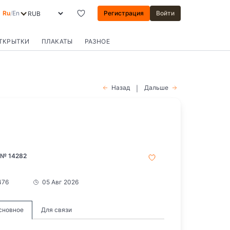
Ru
/
En
Регистрация
Войти
ОТКРЫТКИ
ПЛАКАТЫ
РАЗНОЕ
Назад
Дальше
|
 № 14282
476
05 Авг 2026
сновное
Для связи