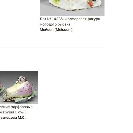
Лот № 1435
индийским д
Мейсен (Meis
Лот № 14385
Фарфоровая фигура
молодого рыбака
Мейсен (Meissen )
сские фарфоровые
е груши с кры…
узнецова М.С.