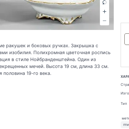
ме ракушек и боковых ручках. Закрышка с
гами изобилия. Полихромная цветочная роспись
ация в стиле Нойбранденштейна. Один из
крещенных мечей. Высота 19 см, длина 33 см.
 половина 19-го века.
ХАР
Стр
Изг
Тип
мет
пт