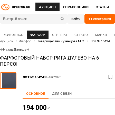
АУКЦИОН
СПРАВОЧНИКИ
СТАТЬИ
Войти
+ Регистрация
ЖИВОПИСЬ
ФАРФОР
СЕРЕБРО
СТЕКЛО
МАРКИ
Аукцион
/
Фарфор
/
Товарищество Кузнецова М.С.
/
Лот № 15424
Назад
|
Дальше
←
→
ФАРФОРОВЫЙ НАБОР РИГА-ДУЛЕВО НА 6
ПЕРСОН
ЛОТ № 15424
04 Авг 2026
ОСНОВНОЕ
ДЛЯ СВЯЗИ
194 000
₽