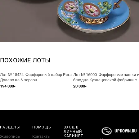
ПОХОЖИЕ ЛОТЫ
Лот № 15424 Фарфоровый набор Рига-
Лот № 16000 Фарфоровые чашки 
Дулево на 6 персон
блюдца Кузнецовской фабрики с
дефектами
194 000
20 000
₽
₽
РАЗДЕЛЫ
ПОМОЩЬ
ВХОД В
ЛИЧНЫЙ
КАБИНЕТ
Живопись
Контакты