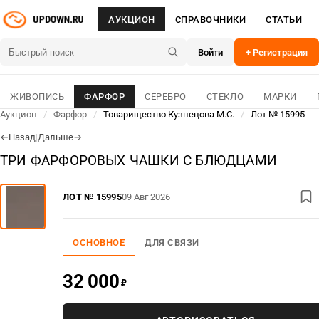
АУКЦИОН
СПРАВОЧНИКИ
СТАТЬИ
Войти
+ Регистрация
ЖИВОПИСЬ
ФАРФОР
СЕРЕБРО
СТЕКЛО
МАРКИ
Аукцион
/
Фарфор
/
Товарищество Кузнецова М.С.
/
Лот № 15995
Назад
|
Дальше
←
→
ТРИ ФАРФОРОВЫХ ЧАШКИ С БЛЮДЦАМИ
ЛОТ № 15995
09 Авг 2026
ОСНОВНОЕ
ДЛЯ СВЯЗИ
32 000
₽