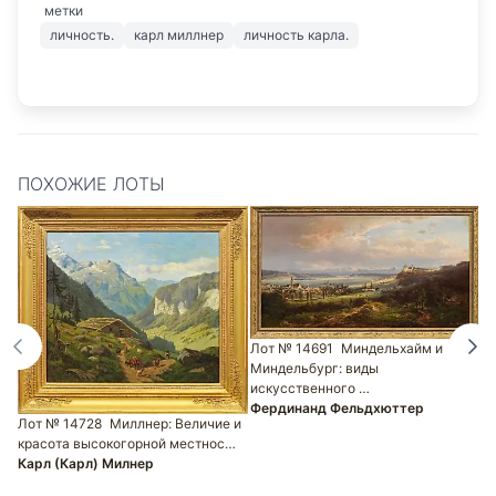
метки
личность.
карл миллнер
личность карла.
ПОХОЖИЕ ЛОТЫ
Лот № 14691
Миндельхайм и
Миндельбург: виды
Л
искусственного …
М
Фердинанд Фельдхюттер
Г
Лот № 14728
Миллнер: Величие и
красота высокогорной местнос…
Карл (Карл) Милнер