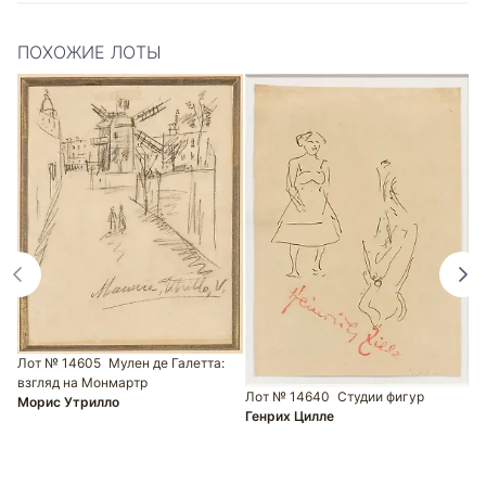
ПОХОЖИЕ ЛОТЫ
Лот № 14605
Мулен де Галетта:
взгляд на Монмартр
Лот № 14640
Студии фигур
Морис Утрилло
Л
Генрих Цилле
о
х
К