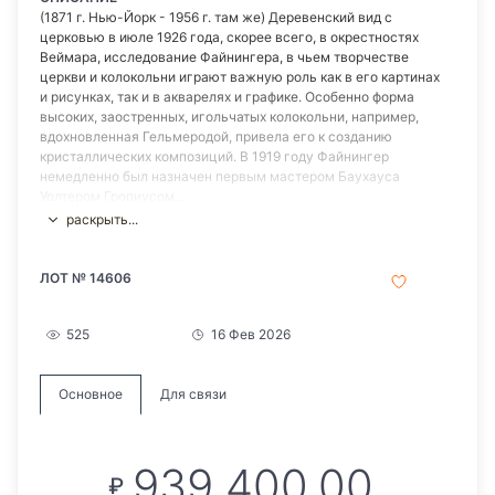
(1871 г. Нью-Йорк - 1956 г. там же) Деревенский вид с
церковью в июле 1926 года, скорее всего, в окрестностях
Веймара, исследование Файнингера, в чьем творчестве
церкви и колокольни играют важную роль как в его картинах
и рисунках, так и в акварелях и графике. Особенно форма
высоких, заостренных, игольчатых колокольни, например,
вдохновленная Гельмеродой, привела его к созданию
кристаллических композиций. В 1919 году Файнингер
немедленно был назначен первым мастером Баухауса
Уолтером Гропиусом ...
раскрыть...
ЛОТ № 14606
525
16 Фев 2026
Основное
Для связи
939 400,00
₽