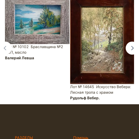
Л
Лот № 10102
Браславщина №2
С
ДВП, масло
Валерий Левша
Лот № 14645
Искусство Вебера:
Лесная тропа с храмом
Рудольф Вебер.
РАЗДЕЛЫ
Помощь