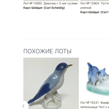
Лот № 13955
Девочка с 3-мя гусями
Лот № 13904
Путти
Карл Шейдиг (Carl Scheidig)
улиткой
Карл Шейдиг (Carl 
ПОХОЖИЕ ЛОТЫ
Лот № 15331
Фарф
пепельница "Кот с