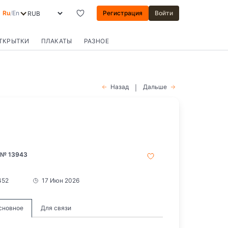
Ru
/
En
Регистрация
Войти
ОТКРЫТКИ
ПЛАКАТЫ
РАЗНОЕ
Назад
Дальше
|
 № 13943
452
17 Июн 2026
сновное
Для связи