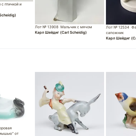
 с птичкой и
Scheidig)
Лот № 13908
Мальчик с мячом
Лот № 12534
Фа
Карл Шейдиг (Carl Scheidig)
сапожник
Карл Шейдиг (Ca
оровая
 мышью" от