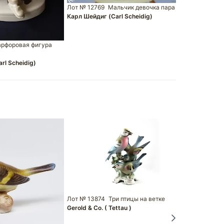
Лот № 12769
Мальчик девочка пара
Карл Шейдиг (Carl Scheidig)
рфоровая фигура
rl Scheidig)
Лот № 13874
Три птицы на ветке
Gerold & Co. ( Tettau )