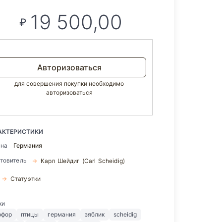
19 500,00
₽
Авторизоваться
для совершения покупки необходимо
авторизоваться
АКТЕРИСТИКИ
ана
Германия
отовитель
Карл Шейдиг (Carl Scheidig)
Статуэтки
ки
рфор
птицы
германия
зяблик
scheidig