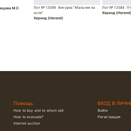
Лот № 13599
Фигурка "Мальчик на
Лот № 13584
Пт
ецова М.С.
осле"
Херенд (Herend
Херенд (Herend)
Помощь
ВХОД В ЛИЧН
How to buy and to whom sell.
Войти
How to evaluate?
Регистрация
Internet auction