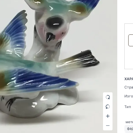
ХАР
Стр
Изг
Тип
мет
фа