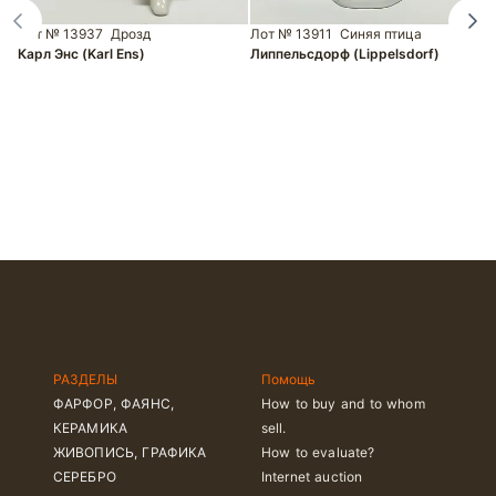
Лот № 13937
Дрозд
Лот № 13911
Синяя птица
Карл Энс (Karl Ens)
Липпельсдорф (Lippelsdorf)
Л
К
Т
РАЗДЕЛЫ
Помощь
ФАРФОР, ФАЯНС,
How to buy and to whom
КЕРАМИКА
sell.
ЖИВОПИСЬ, ГРАФИКА
How to evaluate?
СЕРЕБРО
Internet auction