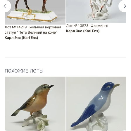
Лот № 13573
Фламинго
Лот № 14219
Большая верховая
Карл Энс (Karl Ens)
статуя "Петр Великий на коне"
Л
Карл Энс (Karl Ens)
с
К
ПОХОЖИЕ ЛОТЫ