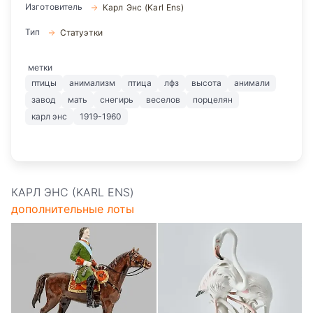
Изготовитель
Карл Энс (Karl Ens)
Тип
Статуэтки
метки
птицы
анимализм
птица
лфз
высота
анимали
завод
мать
снегирь
веселов
порцелян
карл энс
1919-1960
КАРЛ ЭНС (KARL ENS)
дополнительные лоты