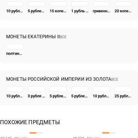
10 рублей 1781, СПБ
5 рублей 1781, СПБ, Новодел
15 копеек 1781, СПБ
1 рубль 1781, СПБ-ИЗ
гривенник 1781, СПБ
20 копеек 1781, СПБ, штемпель лицевой стороны 15 копеек, "...всерос"
МОНЕТЫ ЕКАТЕРИНЫ II
ВСЕ
полтина 1766, СПБ-TI-АШ
МОНЕТЫ РОССИЙСКОЙ ИМПЕРИИ ИЗ ЗОЛОТА
ВСЕ
10 рублей 1762, СПБ, Пётр III
3 рубля 1882, СПБ-НФ
5 рублей 1900, ФЗ
5 рублей 1895, АГ, полуимпериал
10 рублей 1901, АР
25 рублей 1896, *, коронация Николая II
ПОХОЖИЕ ПРЕДМЕТЫ