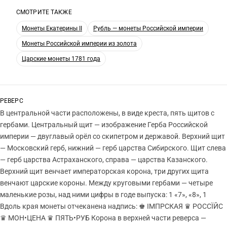
СМОТРИТЕ ТАКЖЕ
Монеты Екатерины II
Рубль — монеты Российской империи
Монеты Российской империи из золота
Царские монеты 1781 года
РЕВЕРС
В центральной части расположены, в виде креста, пять щитов с
гербами. Центральный щит — изображение Герба Российской
империи — двуглавый орёл со скипетром и державой. Верхний щит
— Московский герб, нижний — герб царства Сибирского. Щит слева
— герб царства Астраханского, справа — царства Казанского.
Верхний щит венчает императорская корона, три других щита
венчают царские короны. Между круговыми гербами — четыре
маленькие розы, над ними цифры в годе выпуска: 1 «7», «8», 1
Вдоль края монеты отчеканена надпись: ♚ IМПРСКАЯ ♛ РОССÏЙС
♛ МОН•ЦЕНА ♛ ПЯТЬ•РУБ Корона в верхней части реверса —