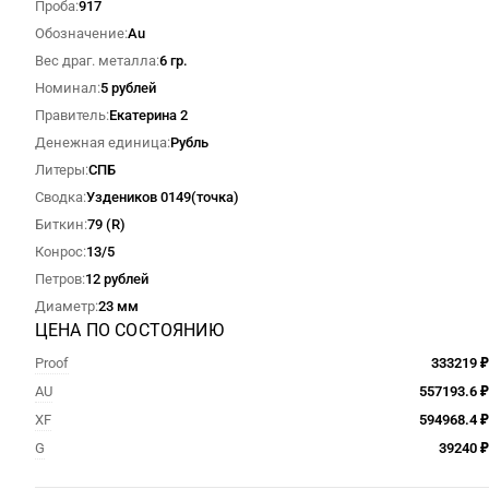
Проба
917
Обозначение
Au
Вес драг. металла
6 гр.
Номинал
5 рублей
Правитель
Екатерина 2
Денежная единица
Рубль
Литеры
СПБ
Сводка
Уздеников 0149(точка)
Биткин
79 (R)
Конрос
13/5
Петров
12 рублей
Диаметр
23 мм
ЦЕНА ПО СОСТОЯНИЮ
Proof
333219 ₽
AU
557193.6 ₽
XF
594968.4 ₽
G
39240 ₽