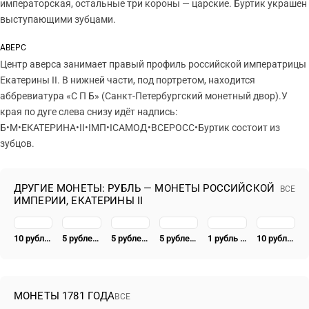
императорская, остальные три короны — царские. Буртик украшен
выступающими зубцами.
АВЕРС
Центр аверса занимает правый профиль российской императрицы
Екатерины II. В нижней части, под портретом, находится
аббревиатура «С П Б» (Санкт-Петербургский монетный двор).У
края по дуге слева снизу идёт надпись:
Б•М•ЕКАТЕРИНА•II•IМП•IСАМОД•ВСЕРОСС•Буртик состоит из
зубцов.
ДРУГИЕ МОНЕТЫ: РУБЛЬ — МОНЕТЫ РОССИЙСКОЙ
ВСЕ
ИМПЕРИИ, ЕКАТЕРИНЫ II
10 рублей 1762, СПБ-TI, Екатерина II
5 рублей 1763, СПБ
5 рублей 1766, СПБ-TI, портрет уже
5 рублей 1768, СПБ-TI
1 рубль 1779
10 рублей 1796, СПБ-TI
МОНЕТЫ 1781 ГОДА
ВСЕ