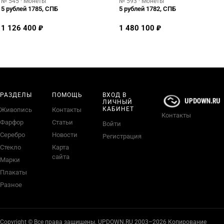
№ 545 · Монеты
№ 593 · Монеты
5 рублей 1785, СПБ
5 рублей 1782, СПБ
1 126 400 ₽
1 480 100 ₽
РАЗДЕЛЫ
ПОМОЩЬ
ВХОД В
ЛИЧНЫЙ
КАБИНЕТ
Живопись
Контакты
Контакты
Фарфор
Статьи
Войти
Серебро
Новости
Регистрация
Стекло
Карта
сайта
Марки
Плакаты
Разное
Copyright © Все права защищены. UPDOWN.RU 2003–2026 Копирование