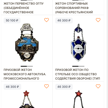
ЖЕТОН ПЕРВЕНСТВО ОГПУ
ЖЕТОН СПОРТИВНЫХ
(ОБЪЕДИНЁННОЕ
СОРЕВНОВАНИЙ РККФ
ГОСУДАРСТВЕННОЕ
(РАБОЧЕ КРЕСТЬЯНСКИЙ
ПОЛИТИЧЕСКОЕ
КРАСНЫЙ ФЛОТ) «I ПРИЗ»
50 100 ₽
46 300 ₽
УПРАВЛЕНИЕ). ЛЫЖИ
ПРИЗОВОЙ ЖЕТОН
ПРИЗОВОЙ ЖЕТОН ПО
МОСКОВСКОГО АВТОКЛУБА.
СТРЕЛЬБЕ ОСО (ОБЩЕСТВО
ПРОФЕССИОНАЛЬНОГО
СОДЕЙСТВИЯ ОБОРОНЕ) [ТИП
СОЮЗА ТРАНСПОРТНЫХ
2]
46 300 ₽
46 300 ₽
РАБОЧИХ (ПСТР)