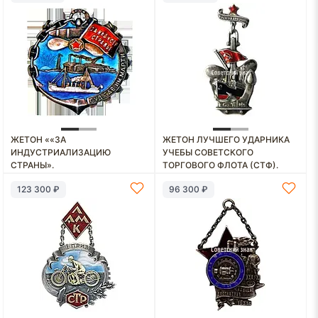
ЖЕТОН ««ЗА
ЖЕТОН ЛУЧШЕГО УДАРНИКА
ИНДУСТРИАЛИЗАЦИЮ
УЧЕБЫ СОВЕТСКОГО
СТРАНЫ».
ТОРГОВОГО ФЛОТА (СТФ).
СУДОСТРОИТЕЛЬНЫЙ ЗАВОД
ШКОЛА ФАБРИЧНО-
123 300 ₽
96 300 ₽
ИМ. А. МАРТИ. 1929»
ЗАВОДСКОГО УЧЕНИЧЕСТВА
(ФЗУ) КАНОНЕРСКОГО
СУДОРЕМОНТНОГО ЗАВОДА