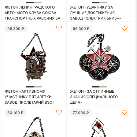
ЖЕТОН ЛЕНИНГРАДСКОГО
ЖЕТОН «УДАРНИКУ ЗА
АВТО-МОТО КЛУБА СОЮЗА
ЛУЧШИЕ ДОСТИЖЕНИЯ.
ТРАНСПОРТНЫХ РАБОЧИХ ЗА
ЗАВОД «ЭЛЕКТРИК БРИЗ»»
1-Е МЕСТО В СОРЕВНОВАНИЯХ
96 300 ₽
96 300 ₽
НА МОТОЦИКЛАХ, 29 АВГУСТА
1926 Г.
ЖЕТОН «АКТИВНОМУ
ЖЕТОН «ЗА ОТЛИЧНЫЕ
УЧАСТНИКУ ПЯТИЛЕТКИ.
ЗНАНИЯ СПЕЦИАЛЬНОГО
ЗАВОД ПРОЛЕТАРИЙ ВЭО»
ДЕЛА»
80 100 ₽
77 000 ₽