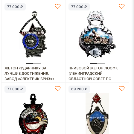
77 000 ₽
77 000 ₽
ЖЕТОН «УДАРНИКУ ЗА
ПРИЗОВОЙ ЖЕТОН ЛОСФК
ЛУЧШИЕ ДОСТИЖЕНИЯ.
(ЛЕНИНГРАДСКИЙ
ЗАВОД «ЭЛЕКТРИК БРИЗ»»
ОБЛАСТНОЙ СОВЕТ ПО
[ТИП 2]
ФИЗИЧЕСКОЙ КУЛЬТУРЕ)
77 000 ₽
69 200 ₽
ЦДФК (ЦЕНТРАЛЬНЫЙ ДОМ
ФИЗИЧЕСКОЙ КУЛЬТУРЫ)