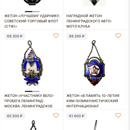
ЖЕТОН «ЛУЧШЕМУ УДАРНИКУ.
НАГРАДНОЙ ЖЕТОН
СОВЕТСКИЙ ТОРГОВЫЙ ФЛОТ
ЛЕНИНГРАДСКОГО АВТО-
(СТФ)»
МОТО КЛУБА
69 200 ₽
69 200 ₽
ЖЕТОН «УЧАСТНИКУ ВЕЛО-
ЖЕТОН «В ПАМЯТЬ 10-ЛЕТИЯ
ПРОБЕГА ЛЕНИНГРАД-
КИМ (КОММУНИСТИЧЕСКИЙ
МОСКВА. ЛЕНИНГРАДСКОЕ
ИНТЕРНАЦИОНАЛ
ПРОЛЕТАРСКОЕ СПОРТИВНОЕ
МОЛОДЕЖИ)»
65 300 ₽
61 600 ₽
ОБЩЕСТВО (ЛПСО)
«ДИНАМО». 1928»