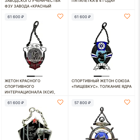
ЗАВОДСКОГО УЧЕНИЧЕСТВА
ПЯТИЛЕТКА В 4 ГОДА»
ФЗУ ЗАВОДА «КРАСНЫЙ
ТРЕУГОЛЬНИК». ВСРХ.
61 600 ₽
61 600 ₽
ВСЕСОЮЗНЫЙ СОЮЗ РАБОЧИХ
ХИМИЧЕСКОЙ
ПРОМЫШЛЕННОСТИ» [ТИП 2]
ЖЕТОН КРАСНОГО
СПОРТИВНЫЙ ЖЕТОН СОЮЗА
СПОРТИВНОГО
«ПИЩЕВКУС». ТОЛКАНИЕ ЯДРА
ИНТЕРНАЦИОНАЛА (КСИ),
ТРОЦКИЙ ДОМ ФИЗИЧЕСКОЙ
61 600 ₽
57 800 ₽
КУЛЬТУРЫ (ТДФК)