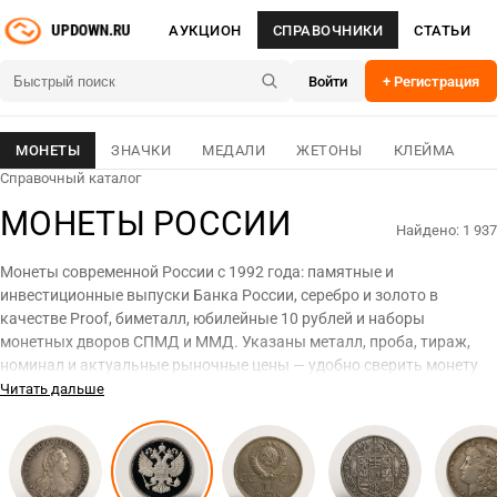
АУКЦИОН
СПРАВОЧНИКИ
СТАТЬИ
Войти
+ Регистрация
МОНЕТЫ
ЗНАЧКИ
МЕДАЛИ
ЖЕТОНЫ
КЛЕЙМА
Справочный каталог
МОНЕТЫ РОССИИ
Найдено: 1 937
Монеты современной России с 1992 года: памятные и
инвестиционные выпуски Банка России, серебро и золото в
качестве Proof, биметалл, юбилейные 10 рублей и наборы
монетных дворов СПМД и ММД. Указаны металл, проба, тираж,
номинал и актуальные рыночные цены — удобно сверить монету
из коллекции с каталожным описанием.
Читать дальше