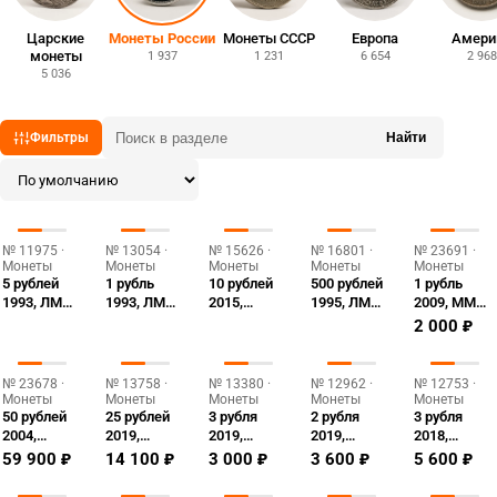
Царские
Монеты России
Монеты СССР
Европа
Амери
монеты
1 937
1 231
6 654
2 968
5 036
Фильтры
Найти
№ 11975 ·
№ 13054 ·
№ 15626 ·
№ 16801 ·
№ 23691 ·
Монеты
Монеты
Монеты
Монеты
Монеты
5 рублей
1 рубль
10 рублей
500 рублей
1 рубль
1993, ЛМД,
1993, ЛМД,
2015,
1995, ЛМД,
2009, ММД,
Троице-
Вернадский
окончание
гурт
эмблема
2 000 ₽
Сергиева
Proof
войны
рубчатый
Proof
лавра
№ 23678 ·
№ 13758 ·
№ 13380 ·
№ 12962 ·
№ 12753 ·
Монеты
Монеты
Монеты
Монеты
Монеты
50 рублей
25 рублей
3 рубля
2 рубля
3 рубля
2004,
2019,
2019,
2019,
2018,
СПМД,
СПМД,
СПМД,
СПМД,
СПМД,
59 900 ₽
14 100 ₽
3 000 ₽
3 600 ₽
5 600 ₽
Водолей
Архангельское
Архангельское
Бианки
Совет
Proof
Proof
Proof
Федерации