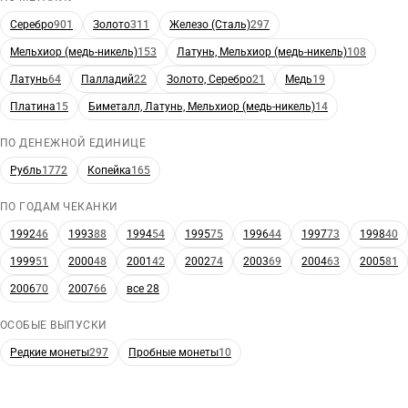
Серебро
901
Золото
311
Железо (Сталь)
297
Мельхиор (медь-никель)
153
Латунь, Мельхиор (медь-никель)
108
Латунь
64
Палладий
22
Золото, Серебро
21
Медь
19
Платина
15
Биметалл, Латунь, Мельхиор (медь-никель)
14
ПО ДЕНЕЖНОЙ ЕДИНИЦЕ
Рубль
1772
Копейка
165
ПО ГОДАМ ЧЕКАНКИ
1992
46
1993
88
1994
54
1995
75
1996
44
1997
73
1998
40
1999
51
2000
48
2001
42
2002
74
2003
69
2004
63
2005
81
2006
70
2007
66
все 28
ОСОБЫЕ ВЫПУСКИ
Редкие монеты
297
Пробные монеты
10