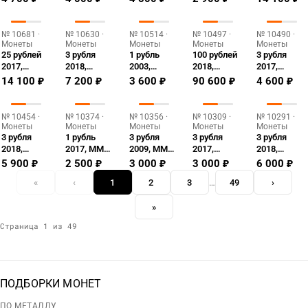
Сочи Proof
Курчатовский
Москва
Proof
бант-
институт
Proof
склаваж
Proof
цветная
№ 10681 ·
№ 10630 ·
№ 10514 ·
№ 10497 ·
№ 10490 ·
Proof
Монеты
Монеты
Монеты
Монеты
Монеты
25 рублей
3 рубля
1 рубль
100 рублей
3 рубля
2017,
2018,
2003,
2018,
2017,
СПМД,
СПМД,
СПМД,
СПМД,
СПМД,
14 100 ₽
7 200 ₽
3 600 ₽
90 600 ₽
4 600 ₽
портбукет
Воронежский
баклан
восстановления
портбукет
Proof
университет
Proof
Патриаршества
Proof
Proof
Proof
№ 10454 ·
№ 10374 ·
№ 10356 ·
№ 10309 ·
№ 10291 ·
Монеты
Монеты
Монеты
Монеты
Монеты
3 рубля
1 рубль
3 рубля
3 рубля
3 рубля
2018,
2017, ММД,
2009, ММД,
2017,
2018,
СПМД,
эмблема
кремль
СПМД,
СПМД,
5 900 ₽
2 500 ₽
3 000 ₽
3 000 ₽
6 000 ₽
Новокузнецк
Proof
Proof
Царевна-
Магия
«
‹
1
2
3
…
49
›
Proof
лягушка
театра
Proof
Proof
»
Страница 1 из 49
ПОДБОРКИ МОНЕТ
ПО МЕТАЛЛУ