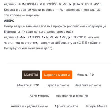
надпись: ♚ IМПРСКАЯ ♛ РОССÏЙС ♛ МОН•ЦЕНА ♛ ПЯТЬ•РꙊБ
Корона в верхней части реверса — императорская, остальные
три короны — царские.
АВЕРС
Центр аверса занимает правый профиль российской императрицы
Екатерины II.У края по дуге слева снизу идёт
надпись:Б•М•ЕКАТЕРИНА•II•IМП•IСАМОД•ВСЕРОС В нижней
части, под портретом, находится аббревиатура «С П Б» (Санкт-
Петербургский монетный двор).
МОНЕТЫ
Царские монеты
Монеты РФ
Монеты СССР
Европа монеты
Америка монеты
Азия монеты
Австралия и океания
Антика и средневековье
Африка монеты
Наборы Монет