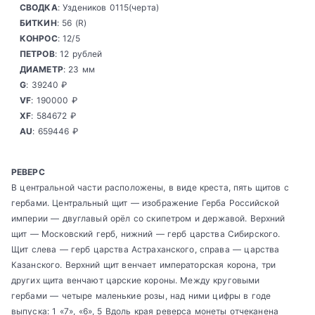
СВОДКА
: Уздеников 0115(черта)
БИТКИН
: 56 (R)
КОНРОС
: 12/5
ПЕТРОВ
: 12 рублей
ДИАМЕТР
: 23 мм
G
: 39240 ₽
VF
: 190000 ₽
XF
: 584672 ₽
AU
: 659446 ₽
РЕВЕРС
В центральной части расположены, в виде креста, пять щитов с
гербами. Центральный щит — изображение Герба Российской
империи — двуглавый орёл со скипетром и державой. Верхний
щит — Московский герб, нижний — герб царства Сибирского.
Щит слева — герб царства Астраханского, справа — царства
Казанского. Верхний щит венчает императорская корона, три
других щита венчают царские короны. Между круговыми
гербами — четыре маленькие розы, над ними цифры в годе
выпуска: 1 «7», «6», 5 Вдоль края реверса монеты отчеканена