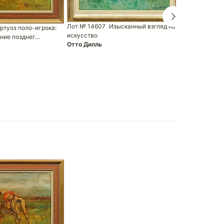
Лот № 14614
Отто Дилль
Лот № 14607
Изысканный взгляд на
ртуоз поло-игрока:
искусство
ение позднег…
Отто Дилль