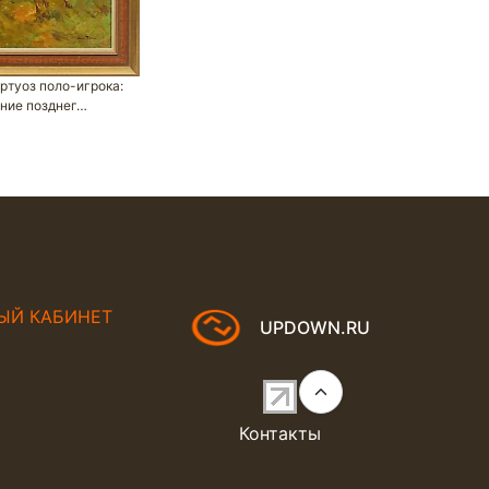
ртуоз поло-игрока:
ение позднег…
ЫЙ КАБИНЕТ
UPDOWN.RU
Контакты