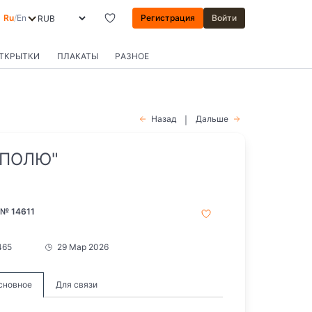
Ru
/
En
Регистрация
Войти
ОТКРЫТКИ
ПЛАКАТЫ
РАЗНОЕ
Назад
Дальше
|
 ПОЛЮ"
 № 14611
465
29 Мар 2026
сновное
Для связи