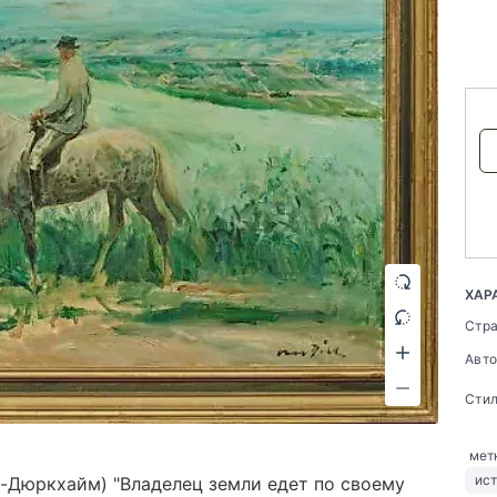
ХАР
Стр
Авт
Сти
мет
ист
д-Дюркхайм) "Владелец земли едет по своему