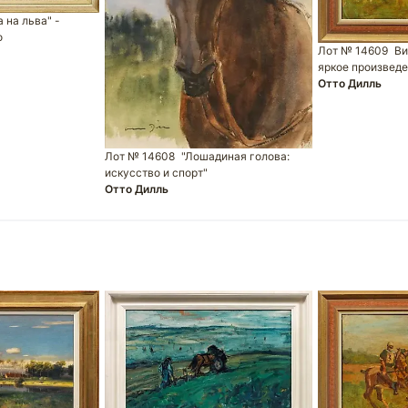
 на льва" -
о
Лот № 14609
Ви
яркое произвед
Отто Дилль
Лот № 14608
"Лошадиная голова:
искусство и спорт"
Отто Дилль