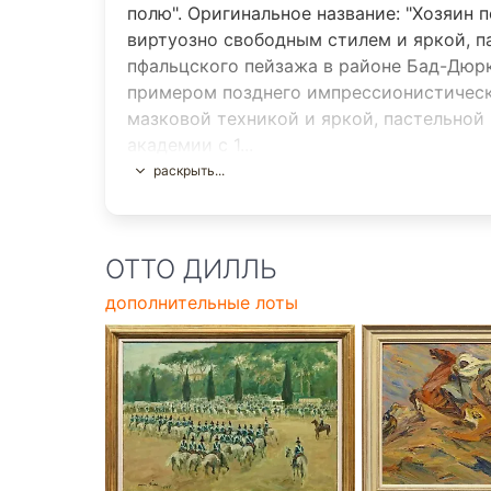
полю". Оригинальное название: "Хозяин 
виртуозно свободным стилем и яркой, п
пфальцского пейзажа в районе Бад-Дюрк
примером позднего импрессионистическ
мазковой техникой и яркой, пастельной
академии с 1...
раскрыть...
ОТТО ДИЛЛЬ
дополнительные лоты