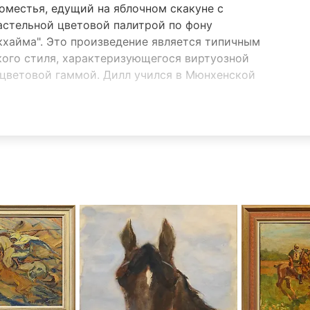
поместья, едущий на яблочном скакуне с
астельной цветовой палитрой по фону
хайма". Это произведение является типичным
ого стиля, характеризующегося виртуозной
 цветовой гаммой. Дилл учился в Мюнхенской