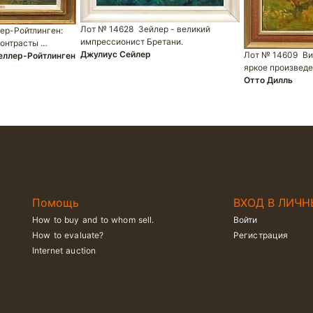
Лот № 14628
Зейлер - великий
ер-Ройтлинген:
импрессионист Бретани.
контрасты …
Джулиус Сейлер
Лот № 14609
Ви
еллер-Ройтлинген
яркое произвед
Отто Дилль
Помощь
ВХОД В ЛИЧН
How to buy and to whom sell.
Войти
How to evaluate?
Регистрация
Internet auction