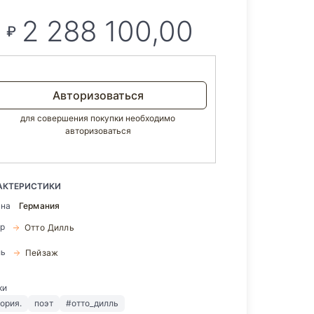
2 288 100,00
₽
Авторизоваться
для совершения покупки необходимо
авторизоваться
АКТЕРИСТИКИ
ана
Германия
ор
Отто Дилль
ль
Пейзаж
ки
ория.
поэт
#отто_дилль