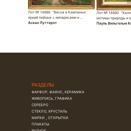
Лот № 14686
"Весна в Кампанье:
Лот № 14690
"Келл
яркий пейзаж с кипарисами и …
мотивы природы и 
Аскан Луттерот
Пауль Вильгельм К
РАЗДЕЛЫ
ФАРФОР, ФАЯНС, КЕРАМИКА
ЖИВОПИСЬ, ГРАФИКА
СЕРЕБРО
СТЕКЛО, ХРУСТАЛЬ
МАРКИ , ОТКРЫТКИ
ПЛАКАТЫ
РАЗНОЕ