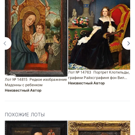
Л
Н
Лот № 14763
Портрет Клотильды,
графини Райхсграфиня фон Вил…
Лот № 14815
Редкое изображение
Неизвестный Автор
Мадонны с ребенком
Неизвестный Автор
ПОХОЖИЕ ЛОТЫ