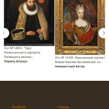
Лот № 14814
"Круг
Ренессансного портрета:
Л
Патриция в мехово…
Лот № 14185
Изысканный портрет
п
Лоренц Штраух
Марии Амалии Австрийской: си…
п
Неизвестный Автор
Ф
РАЗДЕЛЫ
Помощь