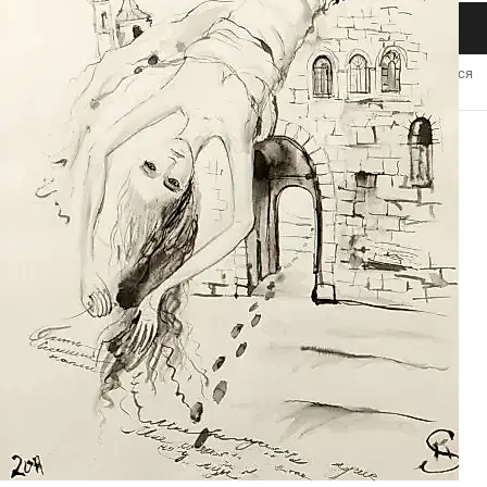
АВТОРИЗОВАТЬСЯ
для совершения покупки необходимо авторизоваться
ХАРАКТЕРИСТИКИ
Раздел
→
Живопись
Автор
→
Ксения Симонова
Вид
Графика
Год
2011г.
бумага
первый снег
тушь
Метки: