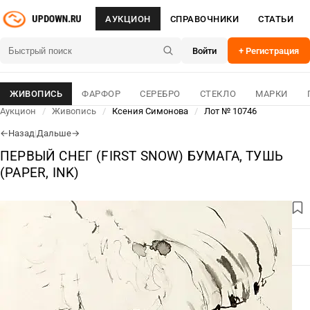
АУКЦИОН
СПРАВОЧНИКИ
СТАТЬИ
Войти
+ Регистрация
ЖИВОПИСЬ
ФАРФОР
СЕРЕБРО
СТЕКЛО
МАРКИ
Аукцион
/
Живопись
/
Ксения Симонова
/
Лот № 10746
Назад
|
Дальше
←
→
ПЕРВЫЙ СНЕГ (FIRST SNOW) БУМАГА, ТУШЬ
(PAPER, INK)
ЛОТ № 10746
09 Авг 2026
ОСНОВНОЕ
ДЛЯ СВЯЗИ
9 600
₽