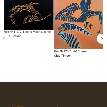
Лот № 11272
Neona Масло, холст
Olga Timson
Лот № 12561
#6 /Burned
Olga Timson
Л
М
O