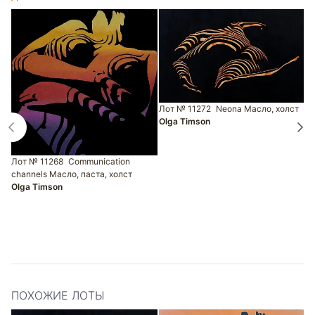
Лот № 11272
Neona Масло, холст
Olga Timson
Лот № 11268
Communication
Л
channels Масло, паста, холст
к
Olga Timson
O
ПОХОЖИЕ ЛОТЫ