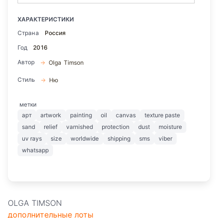
ХАРАКТЕРИСТИКИ
Страна
Россия
Год
2016
Автор
Olga Timson
Стиль
Ню
метки
арт
artwork
painting
oil
canvas
texture paste
sand
relief
varnished
protection
dust
moisture
uv rays
size
worldwide
shipping
sms
viber
whatsapp
OLGA TIMSON
дополнительные лоты