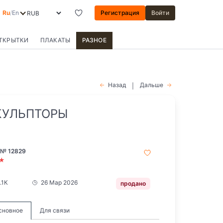
Ru
/
En
Регистрация
Войти
ОТКРЫТКИ
ПЛАКАТЫ
РАЗНОЕ
Назад
Дальше
|
СКУЛЬПТОРЫ
 № 12829
★
1.1К
26 Мар 2026
продано
сновное
Для связи