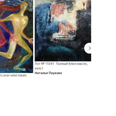
Лот № 11041
Пьяный блюз масло,
холст
Наталья Паукова
 Lover xolst maslo
Лот № 16147
музыкальной
Плакаты