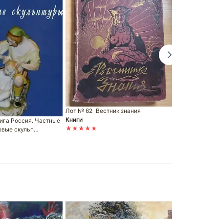
Лот № 64
Ст
Книги
★★★★★
Лот № 62
Вестник знания
Книги
ига Россия. Частные
★★★★★
овые скульп…