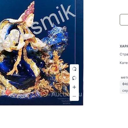
ХАР
Стр
Кат
мет
фа
ск