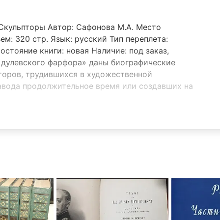
 Скульпторы Автор: Сафонова М.А. Место
ъем: 320 стр. Язык: русский Тип переплета:
стояние книги: новая Наличие: под заказ,
 дулевского фарфора» даны биографические
торов, трудившихся в художественной
авода продолжительное время или создавших на