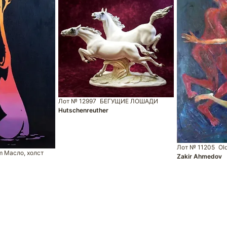
Лот № 12997
БЕГУЩИЕ ЛОШАДИ
Hutschenreuther
Лот № 11205
Old
m Масло, холст
Zakir Ahmedov