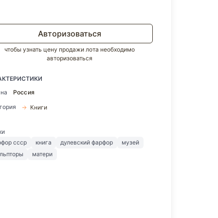
Авторизоваться
чтобы узнать цену продажи лота необходимо
авторизоваться
АКТЕРИСТИКИ
ана
Россия
егория
Книги
ки
рфор ссср
книга
дулевский фарфор
музей
ульпторы
матери