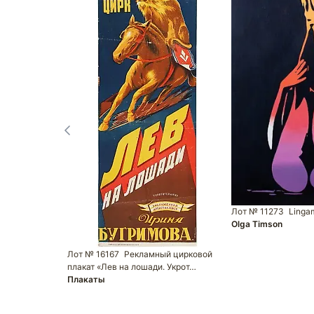
Лот № 11273
Linga
Olga Timson
Лот № 16167
Рекламный цирковой
плакат «Лев на лошади. Укрот…
Плакаты