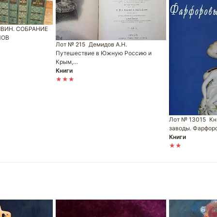
ВИН. СОБРАНИЕ
МОВ
Лот № 215
Демидов А.Н.
Путешествие в Южную Россию и
Крым,…
Книги
★★★
Лот № 13015
Кн
заводы. Фарфор
Книги
★★