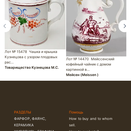
Лот № 15478
Чашка и крышка
Кузнецова с узором плодовых
Л
Лот № 14470
Мейссенский
рас…
к
кофейный чайник с домом
Товарищество Кузнецова М.С.
с
картинной в…
М
Мейсен (Meissen )
РАЗДЕЛЫ
Помощь
ФАРФОР, ФАЯНС,
How to buy and to whom
КЕРАМИКА
sell.