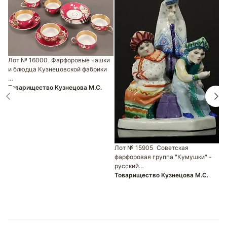
Лот № 16000
Фарфоровые чашки
Л
и блюдца Кузнецовской фабрики
Р
…
Т
Товарищество Кузнецова М.С.
Лот № 15905
Советская
фарфоровая группа "Кумушки" -
русский…
Товарищество Кузнецова М.С.