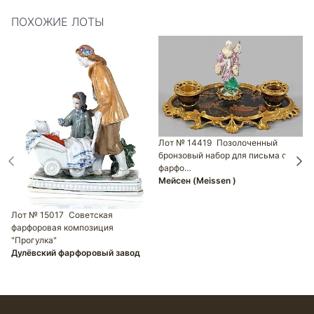
ПОХОЖИЕ ЛОТЫ
Лот № 14419
Позолоченный
бронзовый набор для письма с
фарфо…
Мейсен (Meissen )
Л
П
М
Лот № 15017
Советская
Т
фарфоровая композиция
"Прогулка"
Дулёвский фарфоровый завод