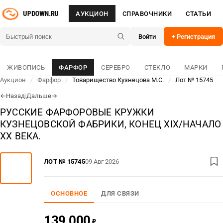
АУКЦИОН
СПРАВОЧНИКИ
СТАТЬИ
Войти
+ Регистрация
ЖИВОПИСЬ
ФАРФОР
СЕРЕБРО
СТЕКЛО
МАРКИ
Аукцион
/
Фарфор
/
Товарищество Кузнецова М.С.
/
Лот № 15745
Назад
|
Дальше
←
→
РУССКИЕ ФАРФОРОВЫЕ КРУЖКИ
КУЗНЕЦОВСКОЙ ФАБРИКИ, КОНЕЦ XIX/НАЧАЛО
XX ВЕКА.
ЛОТ № 15745
09 Авг 2026
ОСНОВНОЕ
ДЛЯ СВЯЗИ
139 000
₽