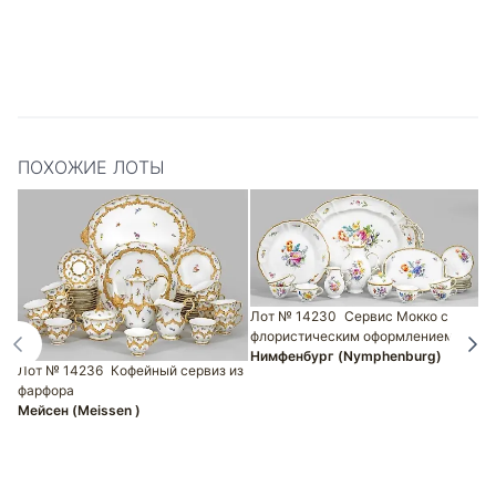
к
…
М
ПОХОЖИЕ ЛОТЫ
Лот № 14230
Сервис Мокко с
флористическим оформлением
Л
Нимфенбург (Nymphenburg)
Лот № 14236
Кофейный сервиз из
т
фарфора
п
Мейсен (Meissen )
Т