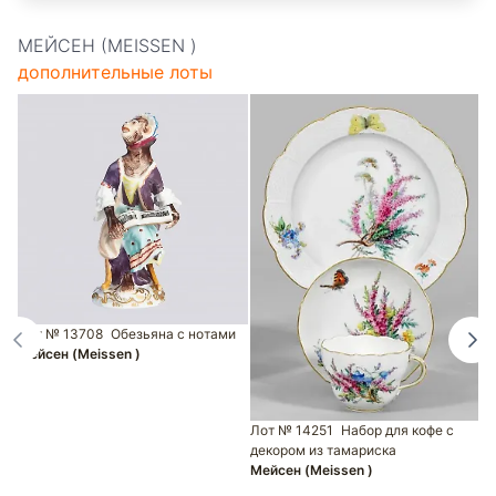
МЕЙСЕН (MEISSEN )
дополнительные лоты
Лот № 13708
Обезьяна с нотами
Мейсен (Meissen )
Лот № 14251
Набор для кофе с
декором из тамариска
Мейсен (Meissen )
Л