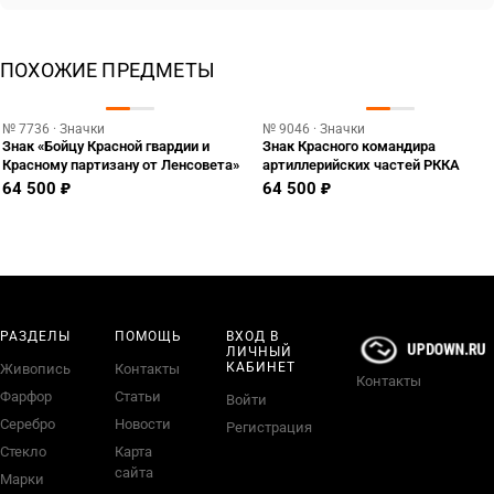
ПОХОЖИЕ ПРЕДМЕТЫ
№ 7736 · Значки
№ 9046 · Значки
Знак «Бойцу Красной гвардии и
Знак Красного командира
Красному партизану от Ленсовета»
артиллерийских частей РККА
64 500 ₽
64 500 ₽
РАЗДЕЛЫ
ПОМОЩЬ
ВХОД В
ЛИЧНЫЙ
КАБИНЕТ
Живопись
Контакты
Контакты
Фарфор
Статьи
Войти
Серебро
Новости
Регистрация
Стекло
Карта
сайта
Марки