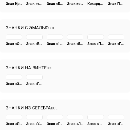
Знак Красного командира артиллерийских частей РККА
Знак ««За отличную боевую подготовку»для артиллерийских частей РККА»
Знак «Бойцу 1-й К.Д.О»
Знак командира стрелковых частей РККА
Кокарда военнослужащего
Знак Почетного Красного командующего Азербайджана
ЗНАЧКИ С ЭМАЛЬЮ
ВСЕ
Знак «Отличник социалистического соревнования Наркомугля» [тип 4]
Знак «ВССР. Всесоюзный союз строительных рабочих»
Знак «15 лет Татарской АССР» [тип 2]
Знак «50 лет пребывания в КПСС»
Знак «Почетный радист СССР»
Знак «ГВФ. За налет 500 тыс. км»
ЗНАЧКИ НА ВИНТЕ
ВСЕ
Знак «Заслуженный работник НКВД»
Знак «Герою Революционного движения 1917-1918 гг.» [тип 7]
ЗНАЧКИ ИЗ СЕРЕБРА
ВСЕ
Знак «Лауреат Сталинской премии СССР» [тип 3]
Знак «Ударнику 1932 года, завершающего пятилетку. XV лет Октября» [тип 2]
Знак «Герою Революционного движения 1917-1918 гг.» [тип 6]
Знак «Лауреат Государственной премии СССР» [тип 3]
Знак в честь0-й годовщины Октября
Знак «Герою Революционного движения 1917-1918 гг.» [тип 8]