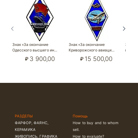
Знак «За окончание
Знак «За окончание
Знак «
Одесского высшего ин…
Криворожского авиаци…
морско
3 900,00
15 500,00
₽
₽
РАЗДЕЛЫ
Помощь
ФАРФОР, ФАЯНС,
How to buy and to whom
КЕРАМИКА
sell.
ЖИВОПИСЬ, ГРАФИКА
How to evaluate?