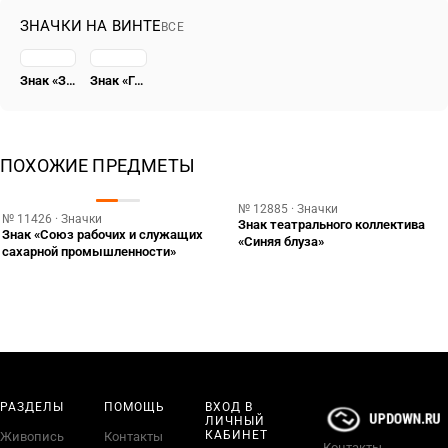
ЗНАЧКИ НА ВИНТЕ
ВСЕ
Знак «Заслуженный работник НКВД»
Знак «Герою Революционного движения 1917-1918 гг.» [тип 7]
ПОХОЖИЕ ПРЕДМЕТЫ
№ 12885 · Значки
№ 11426 · Значки
Знак театрального коллектива
Знак «Союз рабочих и служащих
«Синяя блуза»
сахарной промышленности»
РАЗДЕЛЫ
ПОМОЩЬ
ВХОД В
ЛИЧНЫЙ
КАБИНЕТ
Живопись
Контакты
Контакты