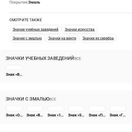
Покрытие
Эмаль
СМОТРИТЕ ТАКЖЕ
Значки учебных заведений
Значки искусства
Значки с эмалью
Значки на винте
Значки из серебра
ЗНАЧКИ УЧЕБНЫХ ЗАВЕДЕНИЙ
ВСЕ
Знак «Всесоюзные курсы звукового кино СССР»
ЗНАЧКИ С ЭМАЛЬЮ
ВСЕ
Знак «Отличник социалистического соревнования Наркомугля» [тип 4]
Знак «ВССР. Всесоюзный союз строительных рабочих»
Знак «15 лет Татарской АССР» [тип 2]
Знак «50 лет пребывания в КПСС»
Знак «Почетный радист СССР»
Знак «ГВФ. За налет 500 тыс. км»