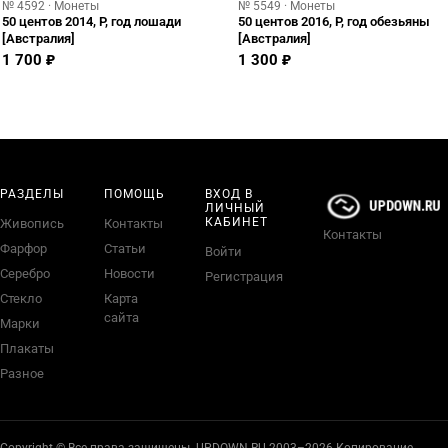
№ 4592 · Монеты
№ 5549 · Монеты
50 центов 2014, P, год лошади
50 центов 2016, P, год обезьяны
[Австралия]
[Австралия]
1 700 ₽
1 300 ₽
РАЗДЕЛЫ
ПОМОЩЬ
ВХОД В
ЛИЧНЫЙ
КАБИНЕТ
Живопись
Контакты
Контакты
Фарфор
Статьи
Войти
Серебро
Новости
Регистрация
Стекло
Карта
сайта
Марки
Плакаты
Разное