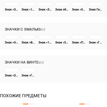
Знак «За окончание высшего военно-морского училища (ВВМУ)»
Знак «10 лет ЦАГИ»
Знак «За окончание Московского энергетического института. МЭИ»
Знак об окончании военной академии бронетанковых и механизированных войск (БТ и МВ) им. И.В. Сталина
Знак «За окончание высшего военно-морского училища (ВВМУ)» [тип 2]
Знак Гидрографического института Главсевморпути
ЗНАЧКИ С ЭМАЛЬЮ
ВСЕ
Знак «Отличник социалистического соревнования Наркомугля» [тип 4]
Знак «ВССР. Всесоюзный союз строительных рабочих»
Знак «15 лет Татарской АССР» [тип 2]
Знак «50 лет пребывания в КПСС»
Знак «Почетный радист СССР»
Знак «ГВФ. За налет 500 тыс. км»
ЗНАЧКИ НА ВИНТЕ
ВСЕ
Знак «Заслуженный работник НКВД»
Знак «Герою Революционного движения 1917-1918 гг.» [тип 7]
ПОХОЖИЕ ПРЕДМЕТЫ