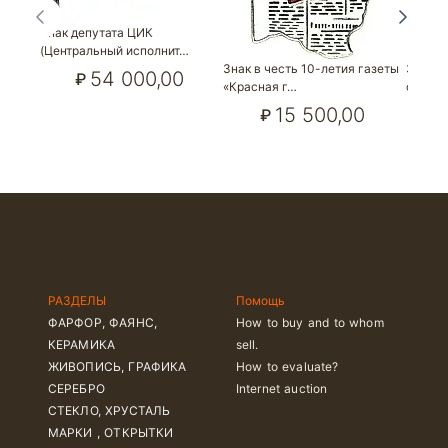
Знак депутата ЦИК
(Центральный исполнит…
Знак в честь 10-летия газеты
Знак «
54 000,00
₽
«Красная г…
совета
15 500,00
₽
РАЗДЕЛЫ
Помощь
ФАРФОР, ФАЯНС,
How to buy and to whom
КЕРАМИКА
sell.
ЖИВОПИСЬ, ГРАФИКА
How to evaluate?
СЕРЕБРО
Internet auction
СТЕКЛО, ХРУСТАЛЬ
МАРКИ , ОТКРЫТКИ