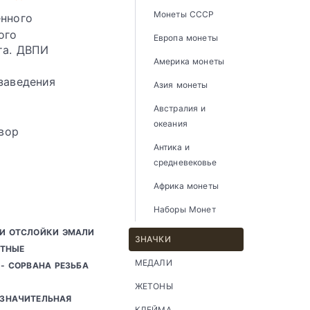
Монеты СССР
енного
ого
Европа монеты
та. ДВПИ
Америка монеты
 заведения
Азия монеты
Австралия и
океания
вор
Антика и
средневековье
Африка монеты
Наборы Монет
ЛИ ОТСЛОЙКИ ЭМАЛИ
ЗНАЧКИ
ЕТНЫЕ
МЕДАЛИ
- СОРВАНА РЕЗЬБА
ЖЕТОНЫ
ЕЗНАЧИТЕЛЬНАЯ
КЛЕЙМА