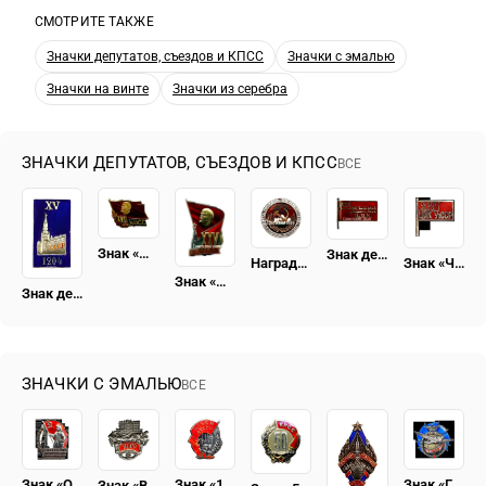
СМОТРИТЕ ТАКЖЕ
Значки депутатов, съездов и КПСС
Значки с эмалью
Значки на винте
Значки из серебра
ЗНАЧКИ ДЕПУТАТОВ, СЪЕЗДОВ И КПСС
ВСЕ
Знак «Делегат XXVII съезда КПСС»
Знак депутата ЦИК (Центральный исполнительный комитет) Башкирской АССР
Наградной знак от ЦИК Грузинской ССР
Знак «Член ЦИК Узбекской ССР»
Знак «Делегат XXV съезда КПСС»
Знак делегата XV съезда ВКП(б)
ЗНАЧКИ С ЭМАЛЬЮ
ВСЕ
Знак «Отличник социалистического соревнования Наркомугля» [тип 4]
Знак «15 лет Татарской АССР» [тип 2]
Знак «ГВФ. За налет 500 тыс. км»
Знак «ВССР. Всесоюзный союз строительных рабочих»