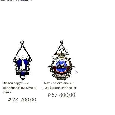
Жетон парусных
Жетон об окончании
Жетон для окончивши
соревнований «имени
ШЗУ (Школа заводског…
учебное заведение …
Лени…
57 800,00
9 300,00
₽
₽
23 200,00
₽