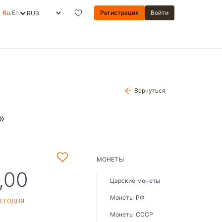
Ru
/
En
Регистрация
Войти
Вернуться
»
МОНЕТЫ
,00
Царские монеты
Монеты РФ
СЕГОДНЯ
Монеты СССР