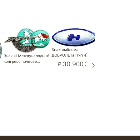
Знак-эмблема
ДОБРОЛЕТа [тип 4]
Знак «II Международный
конгресс почвове…
30 900,00
₽
Знак-эмблема
ДОБРОЛЕТа [тип 4]
30 900,00
₽