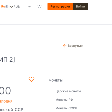
Ru
/
En
Регистрация
Войти
Вернуться
ИП 2]
МОНЕТЫ
,00
Царские монеты
Монеты РФ
СЕГОДНЯ
Монеты СССР
аинской ССР