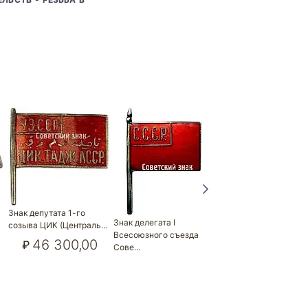
Знак депутата 1-го
Знак «Народный депу
Знак делегата I
созыва ЦИК (Централь…
ВС Туркменской С…
Всесоюзного съезда
46 300,00
₽
17 600,00
₽
Сове…