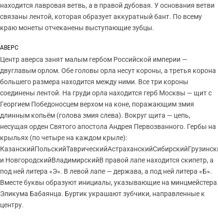
находится лавровая ветвь, а в правой дубовая. У основания ветви
связаны лентой, которая образует аккуратный бант. По всему
краю монеты отчеканены выступающие зубцы.
АВЕРС
Центр аверса занят малым гербом Российской империи —
двуглавым орлом. Обе головы орла несут короны, а третья корона
большего размера находится между ними. Все три короны
соединены лентой. На груди орла находится герб Москвы — щит с
Георгием Победоносцем верхом на коне, поражающим змия
длинным копьём (голова змия слева). Вокруг щита — цепь,
несущая орден Святого апостола Андрея Первозванного. Гербы на
крыльях (по четыре на каждом крыле):
КазанскийПольскийТаврическийАстраханскийСибирскийГрузинск
и НовгородскийВладимирскийВ правой лапе находится скипетр, а
под ней литера «Э». В левой лапе — держава, а под ней литера «Б».
Вместе буквы образуют инициалы, указывающие на минцмейстера
Эликума Бабаянца. Буртик украшают зубчики, направленные к
центру.