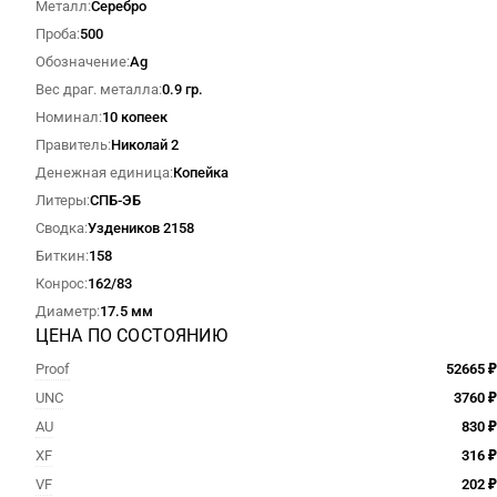
Металл
Серебро
Проба
500
Обозначение
Ag
Вес драг. металла
0.9 гр.
Номинал
10 копеек
Правитель
Николай 2
Денежная единица
Копейка
Литеры
СПБ-ЭБ
Сводка
Уздеников 2158
Биткин
158
Конрос
162/83
Диаметр
17.5 мм
ЦЕНА ПО СОСТОЯНИЮ
Proof
52665 ₽
UNC
3760 ₽
AU
830 ₽
XF
316 ₽
VF
202 ₽