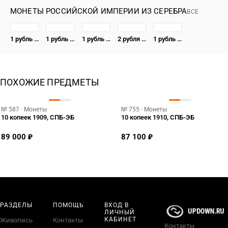
МОНЕТЫ РОССИЙСКОЙ ИМПЕРИИ ИЗ СЕРЕБРА
ВСЕ
1 рубль 1723, OK, поясной портрет в горностаевой мантии, малый Андреевский крест, вензель большой
1 рубль 1832, СПБ-НГ, венок 8 звеньев
1 рубль 1741, СПБ, Иоанн, гурт надпись
2 рубля 1722, Новодел
1 рубль 1841, СПБ-HI, свадьба Александра Николаевича
ПОХОЖИЕ ПРЕДМЕТЫ
№ 587 · Монеты
№ 755 · Монеты
10 копеек 1909, СПБ-ЭБ
10 копеек 1910, СПБ-ЭБ
89 000 ₽
87 100 ₽
РАЗДЕЛЫ
ПОМОЩЬ
ВХОД В
ЛИЧНЫЙ
КАБИНЕТ
Живопись
Контакты
Контакты