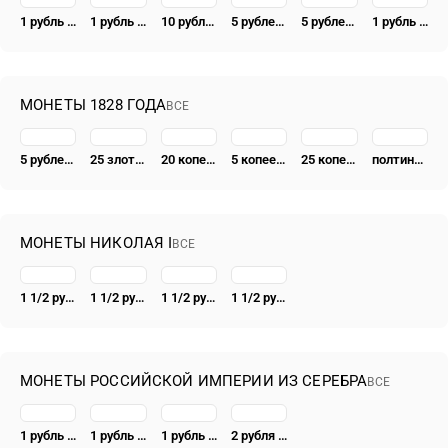
1 рубль 1832, СПБ-НГ, венок 8 звеньев
1 рубль 1841, СПБ-HI, свадьба Александра Николаевича
10 рублей 1836, СПБ, коронация Николая I
5 рублей 1832, СПБ-ПД, из россыпей колыванских
5 рублей 1852, СПБ-АГ
1 рубль 1834, открытие Александровской колонны
МОНЕТЫ 1828 ГОДА
ВСЕ
5 рублей 1828, СПБ-ПД
25 злотых 1828, FH
20 копеек 1828, СПБ-НГ
5 копеек 1828, СПБ-НГ
25 копеек 1828, СПБ-НГ, гурт рубчатый
полтина 1828, СПБ-НГ
МОНЕТЫ НИКОЛАЯ I
ВСЕ
1 1/2 рубля - 10 злотых 1836, семейный, П. У., Новодел
1 1/2 рубля - 10 злотых 1836, семейный, Р. П. УТКИНЪ
1 1/2 рубля - 10 злотых 1836, семейный, П. У., Редкие
1 1/2 рубля - 10 злотых 1835, семейный
МОНЕТЫ РОССИЙСКОЙ ИМПЕРИИ ИЗ СЕРЕБРА
ВСЕ
1 рубль 1723, OK, поясной портрет в горностаевой мантии, малый Андреевский крест, вензель большой
1 рубль 1913, ВС, дом Романовых
1 рубль 1741, СПБ, Иоанн, гурт надпись
2 рубля 1722, Новодел