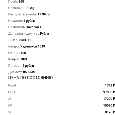
Проба
868
Обозначение
Ag
Вес драг. металла
17.99 гр.
Номинал
1 рубль
Правитель
Николай 1
Денежная единица
Рубль
Литеры
СПБ-НГ
Сводка
Уздеников 1519
Биткин
106
Конрос
78/3
Петров
1,5 рубля
Диаметр
35.5 мм
ЦЕНА ПО СОСТОЯНИЮ
Proof
1778 ₽
UNC
97050 ₽
AU
17290 ₽
XF
19030 ₽
VF
8176 ₽