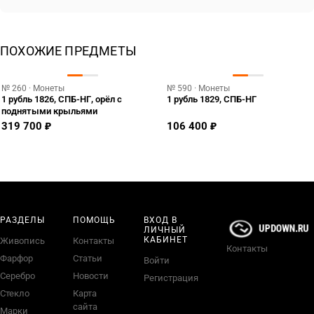
ПОХОЖИЕ ПРЕДМЕТЫ
№ 260 · Монеты
№ 590 · Монеты
1 рубль 1826, СПБ-НГ, орёл с
1 рубль 1829, СПБ-НГ
поднятыми крыльями
319 700 ₽
106 400 ₽
РАЗДЕЛЫ
ПОМОЩЬ
ВХОД В
ЛИЧНЫЙ
КАБИНЕТ
Живопись
Контакты
Контакты
Фарфор
Статьи
Войти
Серебро
Новости
Регистрация
Стекло
Карта
сайта
Марки