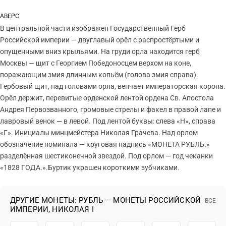
АВЕРС
В центральной части изображен Государственный Герб
Российской империи — двуглавый орёл с распростёртыми и
опущенными вниз крыльями. На груди орла находится герб
Москвы — щит с Георгием Победоносцем верхом на коне,
поражающим змия длинным копьём (голова змия справа).
Гербовый щит, над головами орла, венчает императорская корона.
Орёл держит, перевитые орденской лентой ордена Св. Апостола
Андрея Первозванного, громовые стрелы и факел в правой лапе и
лавровый венок — в левой. Под лентой буквы: слева «Н», справа
«Г». Инициалы минцмейстера Николая Грачева. Над орлом
обозначение номинала — круговая надпись «МОНЕТА РУБЛЬ.»
разделённая шестиконечной звездой. Под орлом — год чеканки
«1828 ГОДА.».Буртик украшен короткими зубчиками.
ДРУГИЕ МОНЕТЫ: РУБЛЬ — МОНЕТЫ РОССИЙСКОЙ
ВСЕ
ИМПЕРИИ, НИКОЛАЯ I