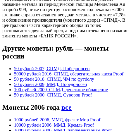
название металла из периодической таблицы Менделеева Au
и проба 999, ниже по центру расположен год чеканки «2006
г.», ниже справа отчеканен вес драг. металла в чистоте «7,78»
и обозначение производителя (монетного двора) «СПМД». В
центральной части характерного ободка из точек
располагается двуглавый орел, а под ним отчеканено название
эмитента монеты «БАНК РОССИИ».
Другие монеты: рубль — монеты
россии
50 рублей 2007, СПМД, Победоносец
50000 рублей 2016, СПМД, сберегательная касса Proof
50 рублей 2018, СПМД, ЧМ по футболу
50 рублей 2009, ММД, Победоносец
100 рублей 2009, СПМД, денежное обращение
50 рублей 2000, СПМД, Суворов Proof
Монеты 2006 года
все
1000 рублей 2006, ММД, фрегат Мир Proof
10000 рублей 2006, ММД, Кремль Proof
10000 рублей 2006, ММД, парламентаризм Proof