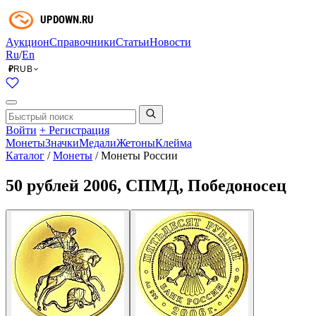
Аукцион
Справочники
Статьи
Новости
Ru
/
En
RUB
₽
Войти
+ Регистрация
Монеты
Значки
Медали
Жетоны
Клейма
Каталог
/
Монеты
/
Монеты России
50 рублей 2006, СПМД, Победоносец