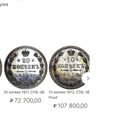
кума
20 копеек 1911, СПБ-ЭБ
10 копеек 1913, СПБ-ЭБ
5 копеек 1908, СПБ-Э
Proof
72 700,00
182 600,0
₽
₽
107 800,00
₽