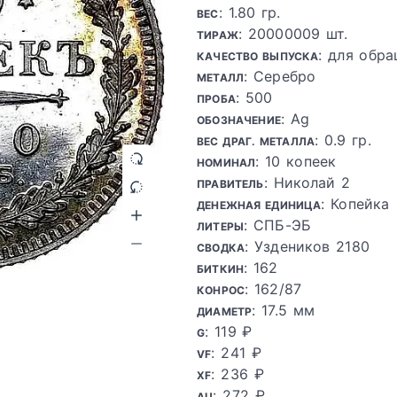
: 1.80 гр.
ВЕС
: 20000009 шт.
ТИРАЖ
: для обра
КАЧЕСТВО ВЫПУСКА
: Серебро
МЕТАЛЛ
: 500
ПРОБА
: Ag
ОБОЗНАЧЕНИЕ
: 0.9 гр.
ВЕС ДРАГ. МЕТАЛЛА
: 10 копеек
НОМИНАЛ
: Николай 2
ПРАВИТЕЛЬ
: Копейка
ДЕНЕЖНАЯ ЕДИНИЦА
: СПБ-ЭБ
ЛИТЕРЫ
: Уздеников 2180
СВОДКА
: 162
БИТКИН
: 162/87
КОНРОС
: 17.5 мм
ДИАМЕТР
: 119 ₽
G
: 241 ₽
VF
: 236 ₽
XF
: 272 ₽
AU