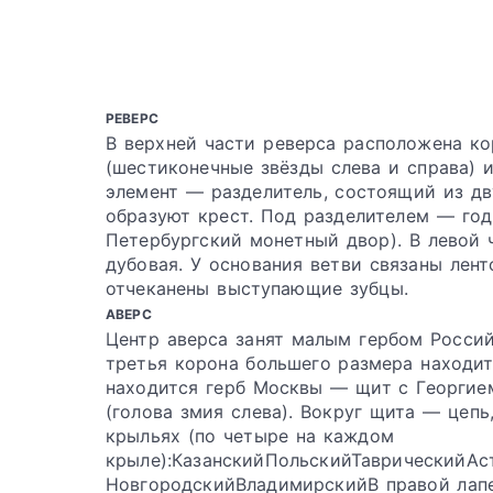
РЕВЕРС
В верхней части реверса расположена к
(шестиконечные звёзды слева и справа)
элемент — разделитель, состоящий из дв
образуют крест. Под разделителем — год 
Петербургский монетный двор). В левой 
дубовая. У основания ветви связаны лен
отчеканены выступающие зубцы.
АВЕРС
Центр аверса занят малым гербом Росси
третья корона большего размера находит
находится герб Москвы — щит с Георги
(голова змия слева). Вокруг щита — цеп
крыльях (по четыре на каждом
крыле):КазанскийПольскийТаврическийАс
НовгородскийВладимирскийВ правой лапе 