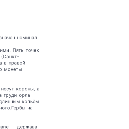
значен номинал
ими. Пять точек
 (Санкт-
а в правой
аю монеты
несут короны, а
а груди орла
 длинным копьём
ного.Гербы на
лапе — держава,