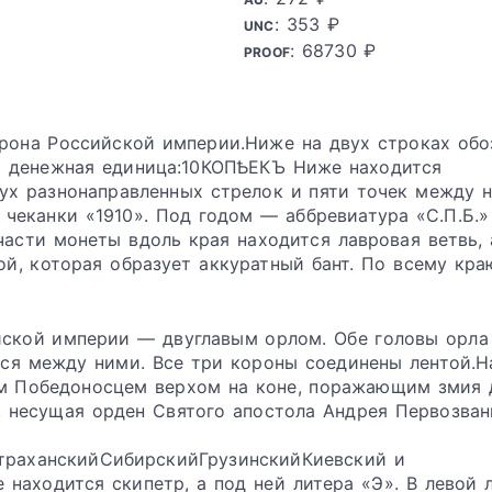
: 353 ₽
UNC
: 68730 ₽
PROOF
орона Российской империи.Ниже на двух строках обо
 и денежная единица:10КОПѢЕКЪ Ниже находится
ух разнонаправленных стрелок и пяти точек между н
чеканки «1910». Под годом — аббревиатура «С.П.Б.»
части монеты вдоль края находится лавровая ветвь, 
той, которая образует аккуратный бант. По всему кр
йской империи — двуглавым орлом. Обе головы орла 
ся между ними. Все три короны соединены лентой.Н
ем Победоносцем верхом на коне, поражающим змия
ь, несущая орден Святого апостола Андрея Первозван
траханскийСибирскийГрузинскийКиевский и
находится скипетр, а под ней литера «Э». В левой 