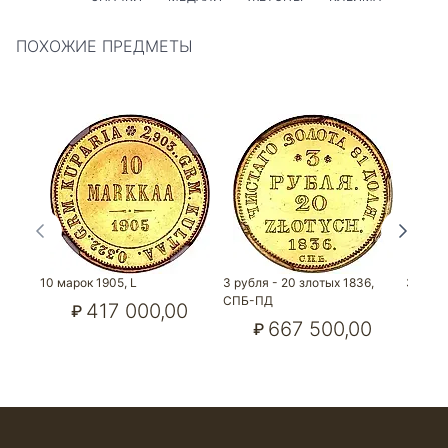
ПОХОЖИЕ ПРЕДМЕТЫ
10 марок 1905, L
3 рубля - 20 злотых 1836,
3 рубл
СПБ-ПД
417 000,00
₽
₽
667 500,00
₽