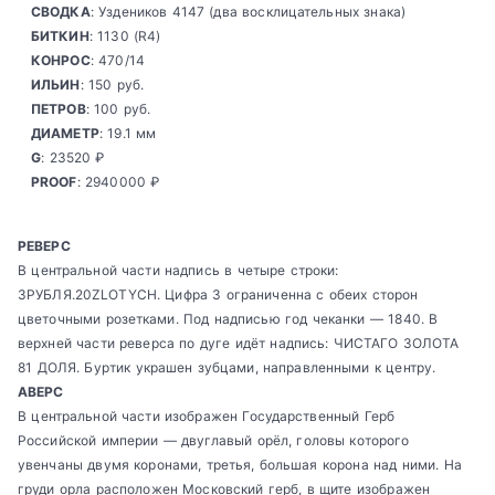
СВОДКА
: Уздеников 4147 (два восклицательных знака)
БИТКИН
: 1130 (R4)
КОНРОС
: 470/14
ИЛЬИН
: 150 руб.
ПЕТРОВ
: 100 руб.
ДИАМЕТР
: 19.1 мм
G
: 23520 ₽
PROOF
: 2940000 ₽
РЕВЕРС
В центральной части надпись в четыре строки:
3РУБЛЯ.20ZLOTYCH. Цифра 3 ограниченна с обеих сторон
цветочными розетками. Под надписью год чеканки — 1840. В
верхней части реверса по дуге идёт надпись: ЧИСТАГО ЗОЛОТА
81 ДОЛЯ. Буртик украшен зубцами, направленными к центру.
АВЕРС
В центральной части изображен Государственный Герб
Российской империи — двуглавый орёл, головы которого
увенчаны двумя коронами, третья, большая корона над ними. На
груди орла расположен Московский герб, в щите изображен