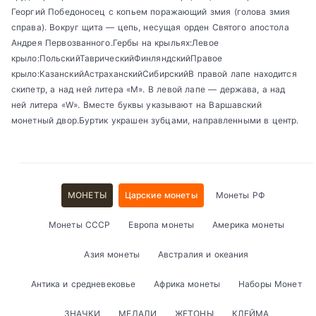
Георгий Победоносец с копьем поражающий змия (голова змия
справа). Вокруг щита — цепь, несущая орден Святого апостола
Андрея Первозванного.Гербы на крыльях:Левое
крыло:ПольскийТаврическийФинляндскийПравое
крыло:КазанскийАстраханскийСибирскийВ правой лапе находится
скипетр, а над ней литера «М». В левой лапе — держава, а над
ней литера «W». Вместе буквы указывают на Варшавский
монетный двор.Буртик украшен зубцами, направленными в центр.
МОНЕТЫ
Царские монеты
Монеты РФ
Монеты СССР
Европа монеты
Америка монеты
Азия монеты
Австралия и океания
Антика и средневековье
Африка монеты
Наборы Монет
ЗНАЧКИ
МЕДАЛИ
ЖЕТОНЫ
КЛЕЙМА