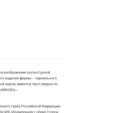
ое изображение скульптурной
ого изделия фирмы – чернильного
ой эмали, имеются текст:вверху по
АЗИКОВЪ».
енного герба Российской Федерации,
АЦИЯ обрамленная с обеих сторон