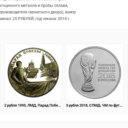
агоценного металла и пробы сплава,
производителя (монетного двора), внизу
инал: 25 РУБЛЕЙ, год чекана: 2016 г..
2 рубля 1995, ЛМД, Парад Победы в Москве (Флаги у Кремлёвской стены), ошибка
3 рубля 2018, СПМД, ЧМ по футболу