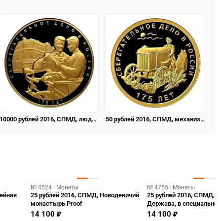
10000 рублей 2016, СПМД, люди Proof
50 рублей 2016, СПМД, механизатор на тракторе Proof
№ 4524 · Монеты
№ 4755 · Монеты
жейная
25 рублей 2016, СПМД, Новодевичий
25 рублей 2016, СПМД, С
монастырь Proof
Держава, в специально
14 100 ₽
14 100 ₽