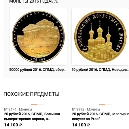
МОНЕТЫ 2016 ГОДА
ВСЕ
50000 рублей 2016, СПМД, сберегательная касса Proof
50 рублей 2016, СПМД, Новодевичий монастырь P
ПОХОЖИЕ ПРЕДМЕТЫ
№ 3474 · Монеты
№ 3992 · Монеты
25 рублей 2016, СПМД, Большая
25 рублей 2016, СПМД, ювелирн
императорская корона, в
искусство Proof
специальном исполнении
14 100 ₽
14 100 ₽