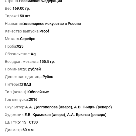
Страна
Российская Федерация
Вес
169.00 гр.
Тираж
150 шт.
Название
ювелирное искусство в России
Качество выпуска
Proof
Металл
Серебро
Проба
925
Обозначение
Ag
Вес драг. металла
155.5 гр.
Номинал
25 рублей
Денежная единица
Рубль
Литеры
СПМД
Тип (чекан)
Юбилейные
Год выпуска
2016
Скульптор
А.А. Долгополова (аверс), А.В. Гнидин (реверс)
Художник
Е.В. Крамская (аверс), А.А. Брынза (реверс)
ЦБ РФ
5115—0130
Диаметр
60 мм