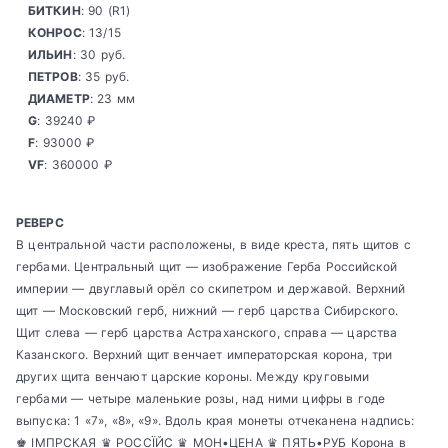
БИТКИН
: 90 (R1)
КОНРОС
: 13/15
ИЛЬИН
: 30 руб.
ПЕТРОВ
: 35 руб.
ДИАМЕТР
: 23 мм
G
: 39240 ₽
F
: 93000 ₽
VF
: 360000 ₽
РЕВЕРС
В центральной части расположены, в виде креста, пять щитов с
гербами. Центральный щит — изображение Герба Российской
империи — двуглавый орёл со скипетром и державой. Верхний
щит — Московский герб, нижний — герб царства Сибирского.
Щит слева — герб царства Астраханского, справа — царства
Казанского. Верхний щит венчает императорская корона, три
других щита венчают царские короны. Между круговыми
гербами — четыре маленькие розы, над ними цифры в годе
выпуска: 1 «7», «8», «9». Вдоль края монеты отчеканена надпись:
♚ IМПРСКАЯ ♛ РОССÏЙС ♛ МОН•ЦЕНА ♛ ПЯТЬ•РУБ Корона в