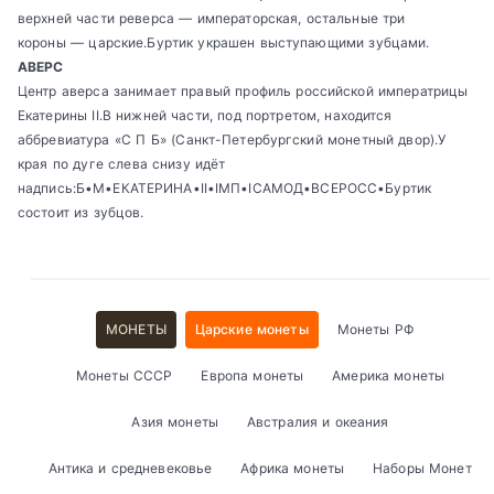
верхней части реверса — императорская, остальные три
короны — царские.Буртик украшен выступающими зубцами.
АВЕРС
Центр аверса занимает правый профиль российской императрицы
Екатерины II.В нижней части, под портретом, находится
аббревиатура «С П Б» (Санкт-Петербургский монетный двор).У
края по дуге слева снизу идёт
надпись:Б•М•ЕКАТЕРИНА•II•IМП•IСАМОД•ВСЕРОСС•Буртик
состоит из зубцов.
МОНЕТЫ
Царские монеты
Монеты РФ
Монеты СССР
Европа монеты
Америка монеты
Азия монеты
Австралия и океания
Антика и средневековье
Африка монеты
Наборы Монет