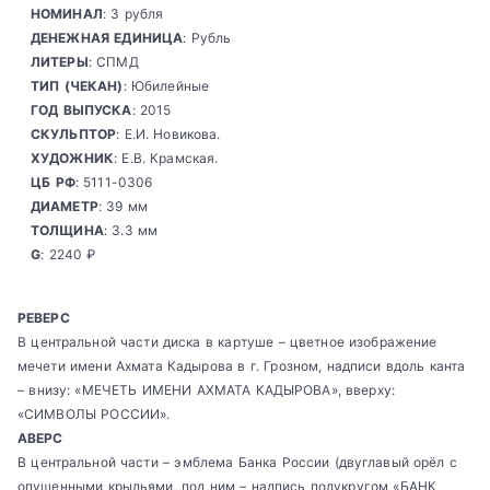
НОМИНАЛ
: 3 рубля
ДЕНЕЖНАЯ ЕДИНИЦА
: Рубль
ЛИТЕРЫ
: СПМД
ТИП (ЧЕКАН)
: Юбилейные
ГОД ВЫПУСКА
: 2015
СКУЛЬПТОР
: Е.И. Новикова.
ХУДОЖНИК
: Е.В. Крамская.
ЦБ РФ
: 5111-0306
ДИАМЕТР
: 39 мм
ТОЛЩИНА
: 3.3 мм
G
: 2240 ₽
РЕВЕРС
В центральной части диска в картуше – цветное изображение
мечети имени Ахмата Кадырова в г. Грозном, надписи вдоль канта
– внизу: «МЕЧЕТЬ ИМЕНИ АХМАТА КАДЫРОВА», вверху:
«СИМВОЛЫ РОССИИ».
АВЕРС
В центральной части – эмблема Банка России (двуглавый орёл с
опущенными крыльями, под ним – надпись полукругом «БАНК