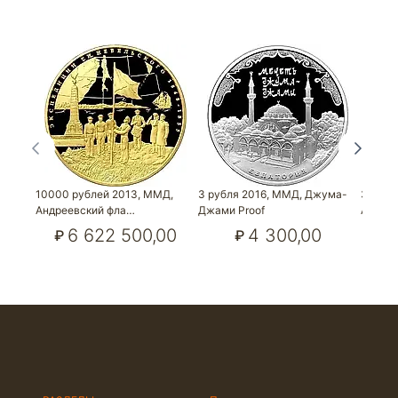
10000 рублей 2013, ММД,
3 рубля 2016, ММД, Джума-
3 рубл
Андреевский фла…
Джами Proof
Ахмат
6 622 500,00
4 300,00
₽
₽